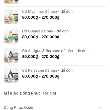
giá:
từ
80,000₫
Cờ Myanmar để bàn - đế đơn
đến
Khoảng
80,000
₫
–
270,000
₫
270,000₫
giá:
từ
Cờ Guinea để bàn - đế đơn
80,000₫
đến
Khoảng
80,000
₫
–
270,000
₫
270,000₫
giá:
từ
Cờ Antigua & Barbuda để bàn - đế đơn
80,000₫
đến
Khoảng
80,000
₫
–
270,000
₫
270,000₫
giá:
từ
Cờ Palestine để bàn - đế đơn
80,000₫
đến
Khoảng
80,000
₫
–
270,000
₫
270,000₫
giá:
từ
80,000₫
Mẫu Áo Đồng Phục TpHCM
đến
270,000₫
Đồng Phục Quận