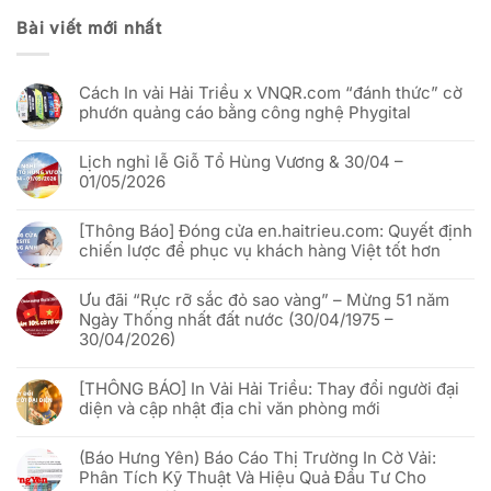
Bài viết mới nhất
Cách In vải Hải Triều x VNQR.com “đánh thức” cờ
phướn quảng cáo bằng công nghệ Phygital
Không
có
Lịch nghỉ lễ Giỗ Tổ Hùng Vương & 30/04 –
bình
luận
01/05/2026
ở
Cách
Không
In
có
vải
[Thông Báo] Đóng cửa en.haitrieu.com: Quyết định
bình
Hải
luận
chiến lược để phục vụ khách hàng Việt tốt hơn
Triều
ở
x
Lịch
Không
VNQR.com
nghỉ
có
“đánh
lễ
Ưu đãi “Rực rỡ sắc đỏ sao vàng” – Mừng 51 năm
bình
thức”
Giỗ
luận
Ngày Thống nhất đất nước (30/04/1975 –
cờ
Tổ
ở
phướn
Hùng
30/04/2026)
[Thông
quảng
Vương
Báo]
cáo
&
Không
Đóng
bằng
30/04
có
cửa
công
[THÔNG BÁO] In Vải Hải Triều: Thay đổi người đại
–
bình
en.haitrieu.com:
nghệ
01/05/2026
luận
Quyết
diện và cập nhật địa chỉ văn phòng mới
Phygital
ở
định
Ưu
chiến
Không
đãi
lược
có
“Rực
(Báo Hưng Yên) Báo Cáo Thị Trường In Cờ Vải:
để
bình
rỡ
phục
luận
Phân Tích Kỹ Thuật Và Hiệu Quả Đầu Tư Cho
sắc
vụ
ở