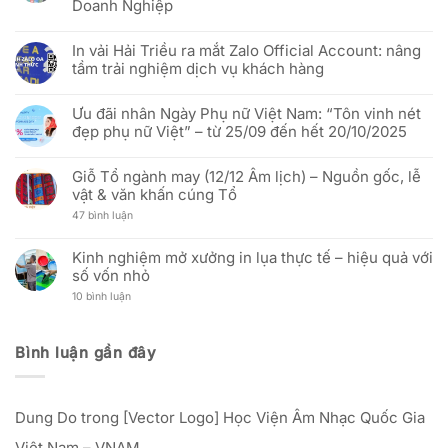
đỏ
Doanh Nghiệp
khách
[THÔNG
sao
hàng
BÁO]
vàng”
Không
Việt
In
–
có
tốt
Vải
In vải Hải Triều ra mắt Zalo Official Account: nâng
Mừng
bình
hơn
Hải
51
luận
Triều:
tầm trải nghiệm dịch vụ khách hàng
năm
ở
Thay
Ngày
(Báo
đổi
Không
Thống
Hưng
người
có
nhất
Yên)
Ưu đãi nhân Ngày Phụ nữ Việt Nam: “Tôn vinh nét
đại
bình
đất
Báo
diện
luận
đẹp phụ nữ Việt” – từ 25/09 đến hết 20/10/2025
nước
Cáo
và
ở
(30/04/1975
Thị
cập
In
Không
–
Trường
nhật
vải
có
30/04/2026)
In
địa
Hải
Giỗ Tổ ngành may (12/12 Âm lịch) – Nguồn gốc, lễ
bình
Cờ
chỉ
Triều
luận
vật & văn khấn cúng Tổ
Vải:
văn
ra
ở
Phân
phòng
mắt
Ưu
ở
47 bình luận
Tích
mới
Zalo
đãi
Giỗ
Kỹ
Official
nhân
Tổ
Thuật
Account:
Ngày
ngành
Và
Kinh nghiệm mở xưởng in lụa thực tế – hiệu quả với
nâng
Phụ
may
Hiệu
tầm
nữ
số vốn nhỏ
(12/12
Quả
trải
Việt
Âm
Đầu
nghiệm
Nam:
ở
10 bình luận
lịch)
Tư
dịch
“Tôn
Kinh
–
Cho
vụ
vinh
nghiệm
Nguồn
Doanh
khách
nét
mở
gốc,
Nghiệp
hàng
đẹp
xưởng
lễ
Bình luận gần đây
phụ
in
vật
nữ
lụa
&
Việt”
thực
văn
–
tế
khấn
từ
–
cúng
25/09
Dung Do
trong
[Vector Logo] Học Viện Âm Nhạc Quốc Gia
hiệu
Tổ
đến
quả
hết
với
Việt Nam – VNAM