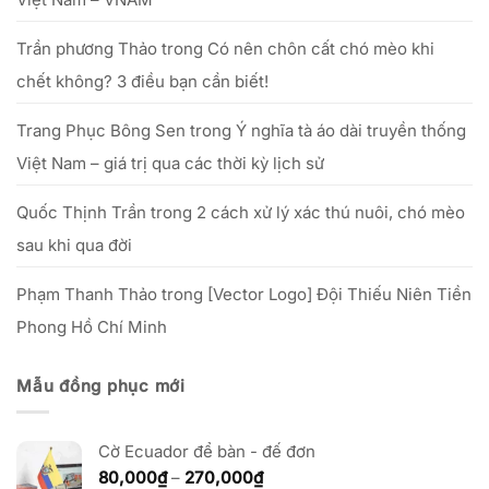
20/10/2025
số
vốn
nhỏ
Trần phương Thảo
trong
Có nên chôn cất chó mèo khi
chết không? 3 điều bạn cần biết!
Trang Phục Bông Sen
trong
Ý nghĩa tà áo dài truyền thống
Việt Nam – giá trị qua các thời kỳ lịch sử
Quốc Thịnh Trần
trong
2 cách xử lý xác thú nuôi, chó mèo
sau khi qua đời
Phạm Thanh Thảo
trong
[Vector Logo] Đội Thiếu Niên Tiền
Phong Hồ Chí Minh
Mẫu đồng phục mới
Cờ Ecuador để bàn - đế đơn
Khoảng
80,000
₫
–
270,000
₫