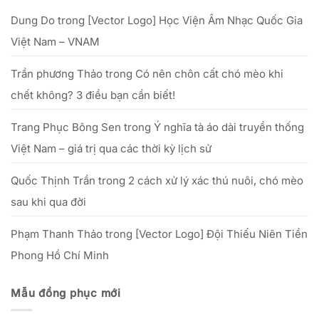
–
tế
khấn
từ
–
cúng
25/09
Dung Do
trong
[Vector Logo] Học Viện Âm Nhạc Quốc Gia
hiệu
Tổ
đến
quả
hết
với
Việt Nam – VNAM
20/10/2025
số
vốn
nhỏ
Trần phương Thảo
trong
Có nên chôn cất chó mèo khi
chết không? 3 điều bạn cần biết!
Trang Phục Bông Sen
trong
Ý nghĩa tà áo dài truyền thống
Việt Nam – giá trị qua các thời kỳ lịch sử
Quốc Thịnh Trần
trong
2 cách xử lý xác thú nuôi, chó mèo
sau khi qua đời
Phạm Thanh Thảo
trong
[Vector Logo] Đội Thiếu Niên Tiền
Phong Hồ Chí Minh
Mẫu đồng phục mới