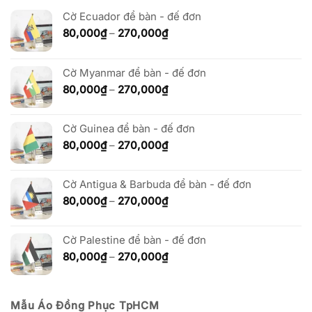
Cờ Ecuador để bàn - đế đơn
Khoảng
80,000
₫
–
270,000
₫
giá:
từ
80,000₫
Cờ Myanmar để bàn - đế đơn
đến
Khoảng
80,000
₫
–
270,000
₫
270,000₫
giá:
từ
Cờ Guinea để bàn - đế đơn
80,000₫
đến
Khoảng
80,000
₫
–
270,000
₫
270,000₫
giá:
từ
Cờ Antigua & Barbuda để bàn - đế đơn
80,000₫
đến
Khoảng
80,000
₫
–
270,000
₫
270,000₫
giá:
từ
Cờ Palestine để bàn - đế đơn
80,000₫
đến
Khoảng
80,000
₫
–
270,000
₫
270,000₫
giá:
từ
80,000₫
Mẫu Áo Đồng Phục TpHCM
đến