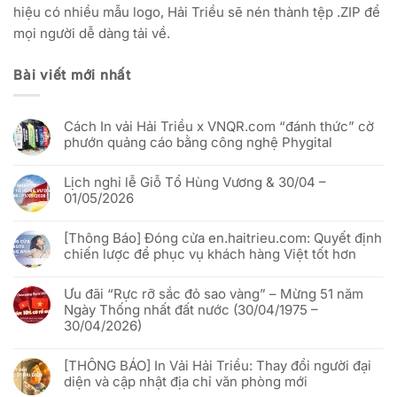
hiệu có nhiều mẫu logo, Hải Triều sẽ nén thành tệp .ZIP để
mọi người dễ dàng tải về.
Bài viết mới nhất
Cách In vải Hải Triều x VNQR.com “đánh thức” cờ
phướn quảng cáo bằng công nghệ Phygital
Không
có
Lịch nghỉ lễ Giỗ Tổ Hùng Vương & 30/04 –
bình
luận
01/05/2026
ở
Cách
Không
In
có
vải
[Thông Báo] Đóng cửa en.haitrieu.com: Quyết định
bình
Hải
luận
chiến lược để phục vụ khách hàng Việt tốt hơn
Triều
ở
x
Lịch
Không
VNQR.com
nghỉ
có
“đánh
lễ
Ưu đãi “Rực rỡ sắc đỏ sao vàng” – Mừng 51 năm
bình
thức”
Giỗ
luận
Ngày Thống nhất đất nước (30/04/1975 –
cờ
Tổ
ở
phướn
Hùng
30/04/2026)
[Thông
quảng
Vương
Báo]
cáo
&
Không
Đóng
bằng
30/04
có
cửa
công
[THÔNG BÁO] In Vải Hải Triều: Thay đổi người đại
–
bình
en.haitrieu.com:
nghệ
01/05/2026
luận
Quyết
diện và cập nhật địa chỉ văn phòng mới
Phygital
ở
định
Ưu