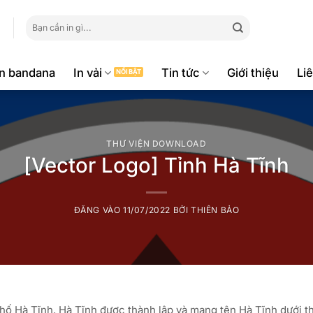
Tìm
kiếm:
ăn bandana
In vải
Tin tức
Giới thiệu
Li
THƯ VIỆN DOWNLOAD
[Vector Logo] Tỉnh Hà Tĩnh
ĐĂNG VÀO
11/07/2022
BỞI
THIÊN BẢO
phố Hà Tĩnh. Hà Tĩnh được thành lập và mang tên Hà Tĩnh dưới t