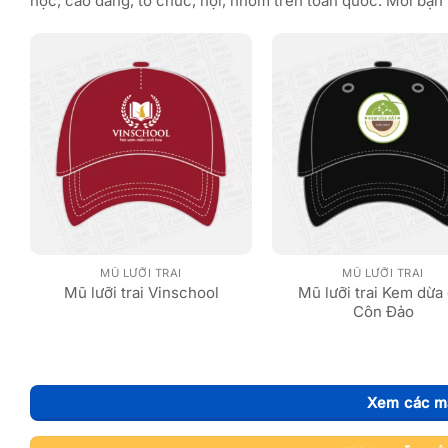
học, cao đẳng, tổ chức, hội, nhóm trên toàn quốc. Mời bạn 
MŨ LƯỠI TRAI
MŨ LƯỠI TRAI
Mũ lưỡi trai Kem dừa 
Mũ lưỡi trai Vinschool
Côn Đảo
Xem các mẫ