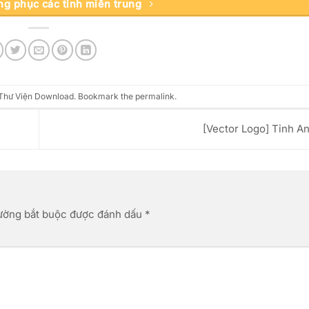
g phục các tỉnh miền trung
Thư Viện Download
. Bookmark the
permalink
.
[Vector Logo] Tỉnh A
ường bắt buộc được đánh dấu
*