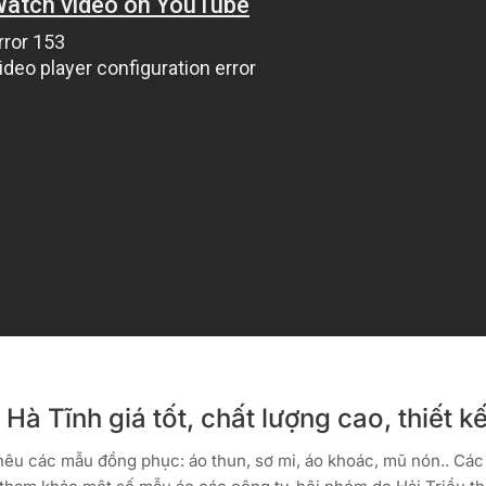
Hà Tĩnh giá tốt, chất lượng cao, thiết kế
thêu các mẫu đồng phục: áo thun, sơ mi, áo khoác, mũ nón.. Các