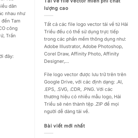
Tải về file vector miễn phí chất
hiều dân
lượng cao
hác nhau như
, đền Tam
Tất cả các file logo vector tải về từ Hải
SCO công
Triều đều có thể sử dụng trực tiếp
ứ, Trần
trong các phần mềm thông dụng như:
Adobe Illustrator, Adobe Photoshop,
Corel Draw, Affinity Photo, Affinity
ới đây:
Designer,…
File logo vector được lưu trữ trên trên
Google Drive, với các định dạng: .AI,
.EPS, .SVG, .CDR, .PNG. Với các
thương hiệu có nhiều mẫu logo, Hải
Triều sẽ nén thành tệp .ZIP để mọi
người dễ dàng tải về.
Bài viết mới nhất