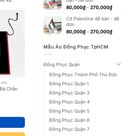
bàn - đế đơn
đến
ết kế:
270,000₫
Khoảng
80,000
₫
–
270,000
₫
giá:
Cờ Palestine để bàn - đế
từ
đơn
80,000₫
đến
Khoảng
80,000
₫
–
270,000
₫
270,000₫
giá:
từ
Mẫu Áo Đồng Phục TpHCM
80,000₫
đến
270,000₫
Đồng Phục Quận
Đồng Phục Thành Phố Thủ Đức
N ĂN
Đồng Phục Quận 1
 Bà Chằn
Đồng Phục Quận 3
Đồng Phục Quận 4
Đồng Phục Quận 5
Đồng Phục Quận 6
Đồng Phục Quận 7