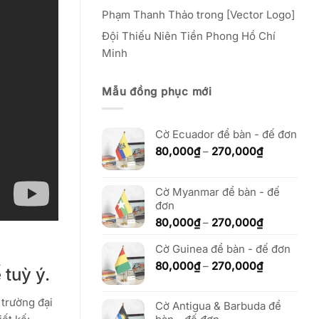
Phạm Thanh Thảo
trong
[Vector Logo]
Đội Thiếu Niên Tiền Phong Hồ Chí
Minh
Mẫu đồng phục mới
Cờ Ecuador để bàn - đế đơn
Khoảng
80,000
₫
–
270,000
₫
giá:
từ
80,000₫
Cờ Myanmar để bàn - đế
đến
đơn
270,000₫
Khoảng
80,000
₫
–
270,000
₫
giá:
Cờ Guinea để bàn - đế đơn
từ
80,000₫
Khoảng
80,000
₫
–
270,000
₫
 tuỳ ý.
đến
giá:
270,000₫
từ
 trường đại
Cờ Antigua & Barbuda để
80,000₫