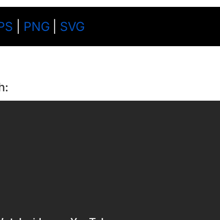
PS
|
PNG
|
SVG
h: