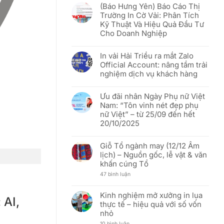
rỡ
(Báo Hưng Yên) Báo Cáo Thị
khách
bình
sắc
hàng
luận
đỏ
Trường In Cờ Vải: Phân Tích
Việt
ở
sao
Kỹ Thuật Và Hiệu Quả Đầu Tư
tốt
[THÔNG
vàng”
hơn
BÁO]
–
Cho Doanh Nghiệp
In
Mừng
Vải
51
Không
Hải
năm
có
Triều:
In vải Hải Triều ra mắt Zalo
Ngày
bình
Thay
Thống
luận
Official Account: nâng tầm trải
đổi
nhất
ở
người
nghiệm dịch vụ khách hàng
đất
(Báo
đại
nước
Hưng
diện
Không
(30/04/1975
Yên)
và
có
–
Báo
Ưu đãi nhân Ngày Phụ nữ Việt
cập
bình
30/04/2026)
Cáo
nhật
luận
Thị
Nam: “Tôn vinh nét đẹp phụ
địa
ở
Trường
nữ Việt” – từ 25/09 đến hết
chỉ
In
In
văn
vải
Cờ
20/10/2025
phòng
Hải
Vải:
mới
Triều
Phân
Không
ra
Tích
có
mắt
Giỗ Tổ ngành may (12/12 Âm
Kỹ
bình
Zalo
Thuật
luận
lịch) – Nguồn gốc, lễ vật & văn
Official
Và
ở
Account:
khấn cúng Tổ
Hiệu
Ưu
nâng
Quả
đãi
tầm
ở
47 bình luận
Đầu
nhân
trải
Giỗ
Tư
Ngày
nghiệm
Tổ
Cho
Phụ
dịch
ngành
Doanh
nữ
Kinh nghiệm mở xưởng in lụa
vụ
may
 AI,
Nghiệp
Việt
thực tế – hiệu quả với số vốn
khách
(12/12
Nam:
hàng
Âm
“Tôn
nhỏ
lịch)
vinh
–
nét
ở
10 bình luận