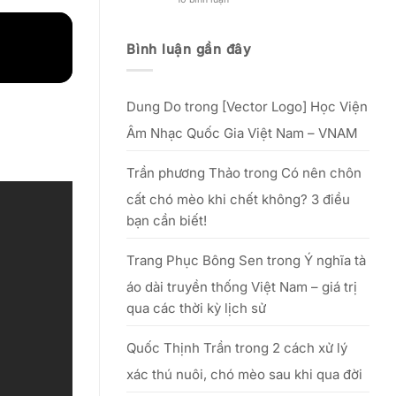
Nguồn
đẹp
Kinh
gốc,
phụ
nghiệm
lễ
nữ
mở
vật
Việt”
xưởng
Bình luận gần đây
&
–
in
văn
từ
lụa
khấn
25/09
thực
cúng
đến
tế
Tổ
hết
–
20/10/2025
Dung Do
trong
[Vector Logo] Học Viện
hiệu
quả
với
Âm Nhạc Quốc Gia Việt Nam – VNAM
số
vốn
nhỏ
Trần phương Thảo
trong
Có nên chôn
cất chó mèo khi chết không? 3 điều
bạn cần biết!
Trang Phục Bông Sen
trong
Ý nghĩa tà
áo dài truyền thống Việt Nam – giá trị
qua các thời kỳ lịch sử
Quốc Thịnh Trần
trong
2 cách xử lý
xác thú nuôi, chó mèo sau khi qua đời