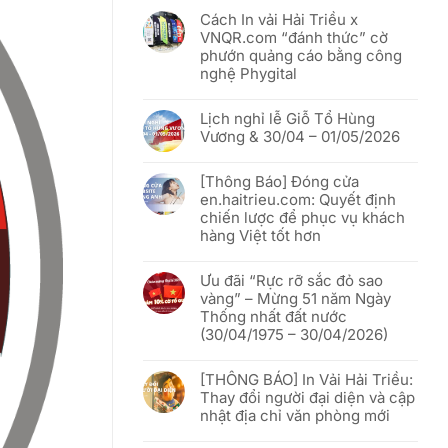
Cách In vải Hải Triều x
VNQR.com “đánh thức” cờ
phướn quảng cáo bằng công
nghệ Phygital
Không
có
Lịch nghỉ lễ Giỗ Tổ Hùng
bình
luận
Vương & 30/04 – 01/05/2026
ở
Cách
Không
In
có
vải
[Thông Báo] Đóng cửa
bình
Hải
luận
en.haitrieu.com: Quyết định
Triều
ở
x
chiến lược để phục vụ khách
Lịch
VNQR.com
nghỉ
hàng Việt tốt hơn
“đánh
lễ
thức”
Giỗ
Không
cờ
Tổ
có
phướn
Hùng
Ưu đãi “Rực rỡ sắc đỏ sao
bình
quảng
Vương
luận
vàng” – Mừng 51 năm Ngày
cáo
&
ở
bằng
30/04
Thống nhất đất nước
[Thông
công
–
Báo]
(30/04/1975 – 30/04/2026)
nghệ
01/05/2026
Đóng
Phygital
cửa
Không
en.haitrieu.com:
có
Quyết
[THÔNG BÁO] In Vải Hải Triều:
bình
định
luận
Thay đổi người đại diện và cập
chiến
ở
lược
nhật địa chỉ văn phòng mới
Ưu
để
đãi
phục
Không
“Rực
vụ
có