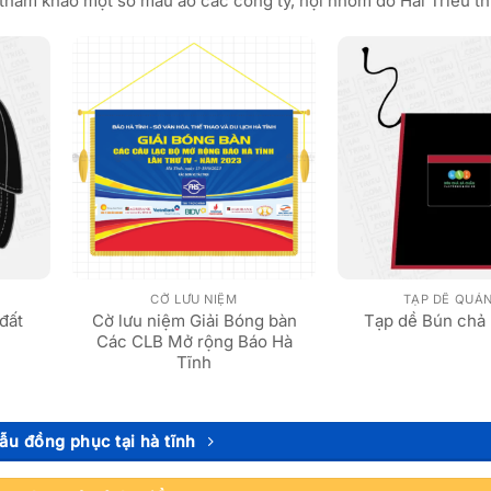
tham khảo một số mẫu áo các công ty, hội nhóm do Hải Triều thi
CỜ LƯU NIỆM
TẠP DỀ QUÁ
đất
Cờ lưu niệm Giải Bóng bàn
Tạp dề Bún chả
Các CLB Mở rộng Báo Hà
Tĩnh
u đồng phục tại hà tĩnh