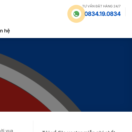
TƯ VẤN ĐẶT HÀNG 24/7
0834.19.0834
ên hệ
hời vua