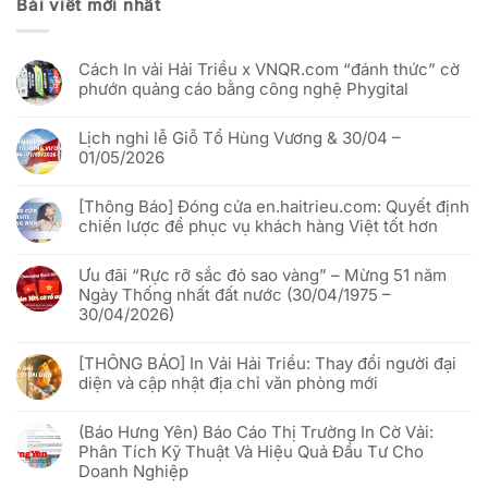
Bài viết mới nhất
Cách In vải Hải Triều x VNQR.com “đánh thức” cờ
phướn quảng cáo bằng công nghệ Phygital
Không
có
Lịch nghỉ lễ Giỗ Tổ Hùng Vương & 30/04 –
bình
luận
01/05/2026
ở
Cách
Không
In
có
vải
[Thông Báo] Đóng cửa en.haitrieu.com: Quyết định
bình
Hải
luận
chiến lược để phục vụ khách hàng Việt tốt hơn
Triều
ở
x
Lịch
Không
VNQR.com
nghỉ
có
“đánh
lễ
Ưu đãi “Rực rỡ sắc đỏ sao vàng” – Mừng 51 năm
bình
thức”
Giỗ
luận
Ngày Thống nhất đất nước (30/04/1975 –
cờ
Tổ
ở
phướn
Hùng
30/04/2026)
[Thông
quảng
Vương
Báo]
cáo
&
Không
Đóng
bằng
30/04
có
cửa
công
[THÔNG BÁO] In Vải Hải Triều: Thay đổi người đại
–
bình
en.haitrieu.com:
nghệ
01/05/2026
luận
Quyết
diện và cập nhật địa chỉ văn phòng mới
Phygital
ở
định
Ưu
chiến
Không
đãi
lược
có
“Rực
(Báo Hưng Yên) Báo Cáo Thị Trường In Cờ Vải:
để
bình
rỡ
phục
luận
Phân Tích Kỹ Thuật Và Hiệu Quả Đầu Tư Cho
sắc
vụ
ở
đỏ
Doanh Nghiệp
khách
[THÔNG
sao
hàng
BÁO]