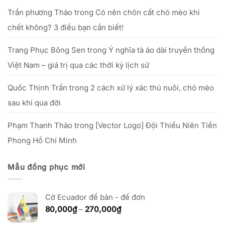
nhỏ
Trần phương Thảo
trong
Có nên chôn cất chó mèo khi
chết không? 3 điều bạn cần biết!
Trang Phục Bông Sen
trong
Ý nghĩa tà áo dài truyền thống
Việt Nam – giá trị qua các thời kỳ lịch sử
Quốc Thịnh Trần
trong
2 cách xử lý xác thú nuôi, chó mèo
sau khi qua đời
Phạm Thanh Thảo
trong
[Vector Logo] Đội Thiếu Niên Tiền
Phong Hồ Chí Minh
Mẫu đồng phục mới
Cờ Ecuador để bàn - đế đơn
Khoảng
80,000
₫
–
270,000
₫
giá: