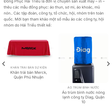
Đồng Phục Hải Triều là đơn vị chuyên sản xuất may – in –
thêu các mẫu đồng phục: áo thun, sơ mi, áo khoác, mũ
nón.. Các tập đoàn, công ty, tổ chức, hội, nhóm trên toàn
quốc. Mời bạn tham khảo một số mẫu áo các công ty, hội
nhóm do Hải Triều thiết kế:
KHĂN TRẢI BÀN SỰ KIỆN
Khăn trải bàn Merck,
Quận Phú Nhuận
ÁO TRÙM BÌNH NƯỚC
Áo trùm bình nước nóng
lạnh công ty Diag, Quận
10