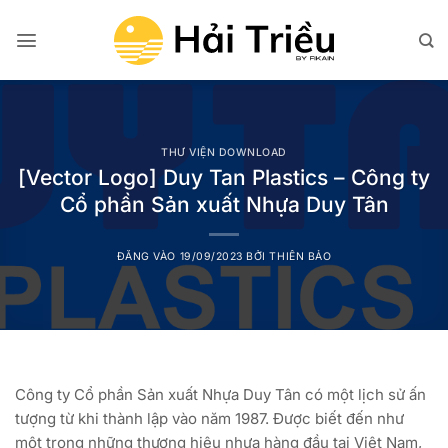
Bỏ
qua
nội
dung
THƯ VIỆN DOWNLOAD
[Vector Logo] Duy Tan Plastics – Công ty
Cổ phần Sản xuất Nhựa Duy Tân
ĐĂNG VÀO
19/09/2023
BỞI
THIÊN BẢO
Công ty Cổ phần Sản xuất Nhựa Duy Tân có một lịch sử ấn
tượng từ khi thành lập vào năm 1987. Được biết đến như
một trong những thương hiệu nhựa hàng đầu tại Việt Nam,