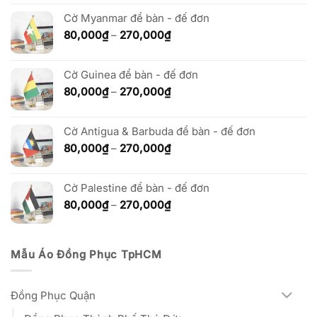
từ
80,000₫
Cờ Myanmar để bàn - đế đơn
đến
Khoảng
80,000
₫
–
270,000
₫
270,000₫
giá:
từ
Cờ Guinea để bàn - đế đơn
80,000₫
đến
Khoảng
80,000
₫
–
270,000
₫
270,000₫
giá:
từ
Cờ Antigua & Barbuda để bàn - đế đơn
80,000₫
đến
Khoảng
80,000
₫
–
270,000
₫
270,000₫
giá:
từ
Cờ Palestine để bàn - đế đơn
80,000₫
đến
Khoảng
80,000
₫
–
270,000
₫
270,000₫
giá:
từ
80,000₫
Mẫu Áo Đồng Phục TpHCM
đến
270,000₫
Đồng Phục Quận