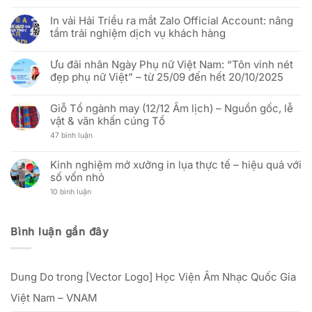
vàng”
Không
Việt
In
–
có
tốt
Vải
In vải Hải Triều ra mắt Zalo Official Account: nâng
Mừng
bình
hơn
Hải
51
luận
Triều:
tầm trải nghiệm dịch vụ khách hàng
năm
ở
Thay
Ngày
(Báo
đổi
Không
Thống
Hưng
người
có
nhất
Yên)
Ưu đãi nhân Ngày Phụ nữ Việt Nam: “Tôn vinh nét
đại
bình
đất
Báo
diện
luận
đẹp phụ nữ Việt” – từ 25/09 đến hết 20/10/2025
nước
Cáo
và
ở
(30/04/1975
Thị
cập
In
Không
–
Trường
nhật
vải
có
30/04/2026)
In
địa
Hải
Giỗ Tổ ngành may (12/12 Âm lịch) – Nguồn gốc, lễ
bình
Cờ
chỉ
Triều
luận
vật & văn khấn cúng Tổ
Vải:
văn
ra
ở
Phân
phòng
mắt
Ưu
ở
47 bình luận
Tích
mới
Zalo
đãi
Giỗ
Kỹ
Official
nhân
Tổ
Thuật
Account:
Ngày
ngành
Và
Kinh nghiệm mở xưởng in lụa thực tế – hiệu quả với
nâng
Phụ
may
Hiệu
tầm
nữ
số vốn nhỏ
(12/12
Quả
trải
Việt
Âm
Đầu
nghiệm
Nam:
ở
10 bình luận
lịch)
Tư
dịch
“Tôn
Kinh
–
Cho
vụ
vinh
nghiệm
Nguồn
Doanh
khách
nét
mở
gốc,
Nghiệp
hàng
đẹp
xưởng
lễ
Bình luận gần đây
phụ
in
vật
nữ
lụa
&
Việt”
thực
văn
–
tế
khấn
từ
–
cúng
25/09
Dung Do
trong
[Vector Logo] Học Viện Âm Nhạc Quốc Gia
hiệu
Tổ
đến
quả
hết
với
Việt Nam – VNAM
20/10/2025
số
vốn