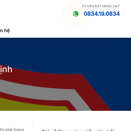
TƯ VẤN ĐẶT HÀNG 24/7
0834.19.0834
ên hệ
ịnh
từ giải hạng