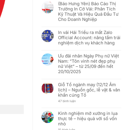
rỡ
(Báo Hưng Yên) Báo Cáo Thị
khách
bình
sắc
hàng
luận
đỏ
Trường In Cờ Vải: Phân Tích
Việt
ở
sao
Kỹ Thuật Và Hiệu Quả Đầu Tư
tốt
[THÔNG
vàng”
hơn
BÁO]
–
Cho Doanh Nghiệp
In
Mừng
Vải
51
Không
Hải
năm
có
Triều:
In vải Hải Triều ra mắt Zalo
Ngày
bình
Thay
Thống
luận
Official Account: nâng tầm trải
đổi
nhất
ở
người
nghiệm dịch vụ khách hàng
đất
(Báo
đại
nước
Hưng
diện
Không
(30/04/1975
Yên)
và
có
–
Báo
Ưu đãi nhân Ngày Phụ nữ Việt
cập
bình
30/04/2026)
Cáo
nhật
luận
Thị
Nam: “Tôn vinh nét đẹp phụ
địa
ở
Trường
nữ Việt” – từ 25/09 đến hết
chỉ
In
In
văn
vải
Cờ
20/10/2025
phòng
Hải
Vải:
mới
Triều
Phân
Không
ra
Tích
có
mắt
Giỗ Tổ ngành may (12/12 Âm
Kỹ
bình
Zalo
Thuật
luận
lịch) – Nguồn gốc, lễ vật & văn
Official
Và
ở
Account:
khấn cúng Tổ
Hiệu
Ưu
nâng
Quả
đãi
tầm
ở
47 bình luận
Đầu
nhân
trải
Giỗ
Tư
Ngày
nghiệm
Tổ
Cho
Phụ
dịch
ngành
Doanh
nữ
Kinh nghiệm mở xưởng in lụa
vụ
may
Nghiệp
Việt
thực tế – hiệu quả với số vốn
khách
(12/12
Nam:
hàng
Âm
“Tôn
nhỏ
lịch)
vinh
–
nét
ở
10 bình luận