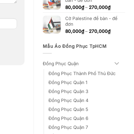
bàn - đế đơn
đến
270,000₫
Khoảng
80,000
₫
–
270,000
₫
giá:
Cờ Palestine để bàn - đế
từ
đơn
80,000₫
đến
Khoảng
80,000
₫
–
270,000
₫
270,000₫
giá:
từ
Mẫu Áo Đồng Phục TpHCM
80,000₫
đến
270,000₫
Đồng Phục Quận
Đồng Phục Thành Phố Thủ Đức
Đồng Phục Quận 1
Đồng Phục Quận 3
Đồng Phục Quận 4
Đồng Phục Quận 5
Đồng Phục Quận 6
Đồng Phục Quận 7