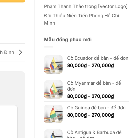
Phạm Thanh Thảo
trong
[Vector Logo]
Đội Thiếu Niên Tiền Phong Hồ Chí
Minh
Mẫu đồng phục mới
nh Định
Cờ Ecuador để bàn - đế đơn
Khoảng
80,000
₫
–
270,000
₫
giá:
từ
80,000₫
Cờ Myanmar để bàn - đế
đến
đơn
270,000₫
Khoảng
80,000
₫
–
270,000
₫
giá:
Cờ Guinea để bàn - đế đơn
từ
80,000₫
Khoảng
80,000
₫
–
270,000
₫
đến
giá:
270,000₫
từ
Cờ Antigua & Barbuda để
80,000₫