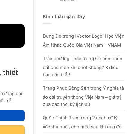
Nguồn
đẹp
Kinh
gốc,
phụ
nghiệm
lễ
nữ
mở
vật
Việt”
xưởng
Bình luận gần đây
&
–
in
văn
từ
lụa
khấn
25/09
thực
cúng
đến
tế
Tổ
hết
–
20/10/2025
Dung Do
trong
[Vector Logo] Học Viện
hiệu
quả
với
Âm Nhạc Quốc Gia Việt Nam – VNAM
số
vốn
nhỏ
Trần phương Thảo
trong
Có nên chôn
cất chó mèo khi chết không? 3 điều
 thiết
bạn cần biết!
Trang Phục Bông Sen
trong
Ý nghĩa tà
 trường đại
áo dài truyền thống Việt Nam – giá trị
ết kế:
qua các thời kỳ lịch sử
Quốc Thịnh Trần
trong
2 cách xử lý
xác thú nuôi, chó mèo sau khi qua đời