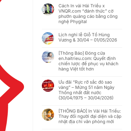
Cách In vải Hải Triều x
VNQR.com “đánh thức” cờ
phướn quảng cáo bằng công
nghệ Phygital
Không
có
Lịch nghỉ lễ Giỗ Tổ Hùng
bình
luận
Vương & 30/04 – 01/05/2026
ở
Cách
Không
In
có
vải
[Thông Báo] Đóng cửa
bình
Hải
luận
en.haitrieu.com: Quyết định
Triều
ở
x
chiến lược để phục vụ khách
Lịch
VNQR.com
nghỉ
hàng Việt tốt hơn
“đánh
lễ
thức”
Giỗ
Không
cờ
Tổ
có
phướn
Hùng
Ưu đãi “Rực rỡ sắc đỏ sao
bình
quảng
Vương
luận
vàng” – Mừng 51 năm Ngày
cáo
&
ở
bằng
30/04
Thống nhất đất nước
[Thông
công
–
Báo]
(30/04/1975 – 30/04/2026)
nghệ
01/05/2026
Đóng
Phygital
cửa
Không
en.haitrieu.com:
có
Quyết
[THÔNG BÁO] In Vải Hải Triều:
bình
định
luận
Thay đổi người đại diện và cập
chiến
ở
lược
nhật địa chỉ văn phòng mới
Ưu
để
đãi
phục
Không
“Rực
vụ
có