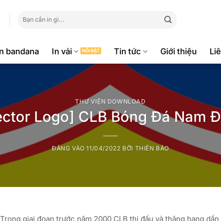
Tìm
kiếm:
ăn bandana
In vải
Tin tức
Giới thiệu
Li
THƯ VIỆN DOWNLOAD
ector Logo] CLB Bóng Đá Nam Đ
ĐĂNG VÀO
11/04/2022
BỞI
THIÊN BẢO
 Trong giai đoạn trước năm 2000 CLB thi đấu và thăng hạng dần 