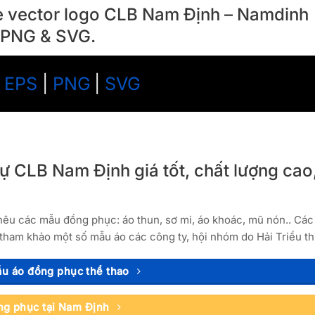
ile vector logo CLB Nam Định – Namdinh
, PNG & SVG.
|
EPS
|
PNG
|
SVG
ự CLB Nam Định giá tốt, chất lượng cao,
thêu các mẫu đồng phục: áo thun, sơ mi, áo khoác, mũ nón.. Các
tham khảo một số mẫu áo các công ty, hội nhóm do Hải Triều thi
u áo đồng phục thể thao
g phục tại Nam Định