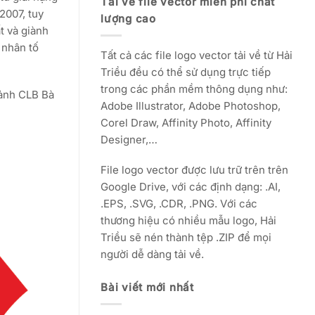
Tải về file vector miễn phí chất
2007, tuy
lượng cao
t và giành
 nhân tố
Tất cả các file logo vector tải về từ Hải
Triều đều có thể sử dụng trực tiếp
trong các phần mềm thông dụng như:
 ảnh CLB Bà
Adobe Illustrator, Adobe Photoshop,
Corel Draw, Affinity Photo, Affinity
Designer,…
File logo vector được lưu trữ trên trên
Google Drive, với các định dạng: .AI,
.EPS, .SVG, .CDR, .PNG. Với các
thương hiệu có nhiều mẫu logo, Hải
Triều sẽ nén thành tệp .ZIP để mọi
người dễ dàng tải về.
Bài viết mới nhất