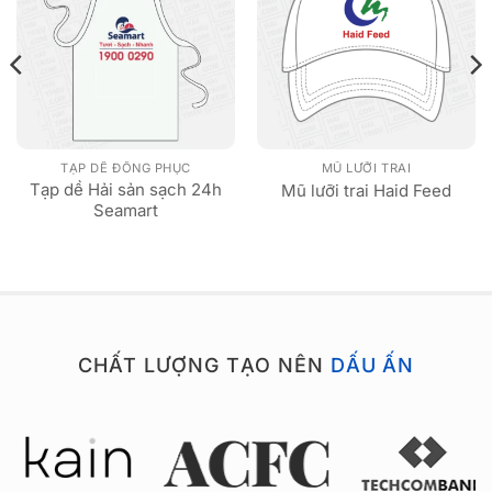
TẠP DỀ ĐỒNG PHỤC
MŨ LƯỠI TRAI
Tạp dề Hải sản sạch 24h
Mũ lưỡi trai Haid Feed
Seamart
CHẤT LƯỢNG TẠO NÊN
DẤU ẤN