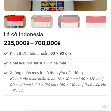
Lá cờ Indonesia
Khoảng
225,000
–
700,000
₫
₫
giá:
từ
Kích thước tiêu chuẩn:
60 x 90 cm
225,000₫
Chất liệu: vải silk lụa – in hai mặt
đến
700,000₫
Xưởng nhận may in cờ theo yêu cầu riêng.
Kích thước tham khảo khác: 70 x 100 cm | 80 x 120 cm |
90 x 140 cm | 120 x 180 cm | 140 x 210 cm | (Khổ siêu lớn
– liên hệ)
XÓA