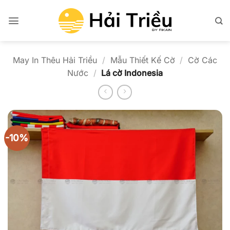
Bỏ
qua
nội
dung
May In Thêu Hải Triều
/
Mẫu Thiết Kế Cờ
/
Cờ Các
Nước
/
Lá cờ Indonesia
-10%