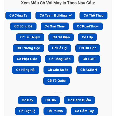
Xem Mẫu Cờ Vải May In Theo Nhu Cầu:
Cờ Công Ty
Cờ Team Building
Cờ Thể Thao
Cờ Bóng Đá
Cờ Giải Chạy
Cờ RoadShow
Cờ Lưu Niệm
Cờ Sự Kiện
Cờ Lớp
Cờ Trường Học
Cờ Lễ Hội
Cờ Du Lịch
Cờ Phật Giáo
Cờ Công Giáo
Cờ LGBT
Cờ Hàng Hải
Cờ Các Nước
Cờ ASEAN
Cờ Tổ Quốc
Cờ Dây
Cờ Gió
Cờ Cánh Buồm
Cờ Giọt Lệ
Cờ Phướn
Cờ Cầm Tay