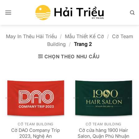
Bỏ
qua
nội
dung
May In Thêu Hải Triều
/
Mẫu Thiết Kế Cờ
/
Cờ Team
Building
/
Trang 2
CHỌN THEO NHU CẦU
CỜ TEAM BUILDING
CỜ TEAM BUILDING
Cờ DAO Company Trip
Cờ cửa hàng 1900 Hair
2023, Nghệ An
Salon, Quận Phú Nhuận