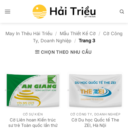
Bỏ
qua
nội
dung
May In Thêu Hải Triều
/
Mẫu Thiết Kế Cờ
/
Cờ Công
Ty, Doanh Nghiệp
/
Trang 3
CHỌN THEO NHU CẦU
CỜ SỰ KIỆN
CỜ CÔNG TY, DOANH NGHIỆP
Cờ Liên hoan Kiến trúc
Cờ Du học Quốc tế The
sư trẻ Toàn quốc lần thứ
ZEI, Hà Nội