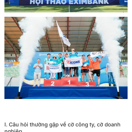
Địa chỉ in băng rôn, cờ vải công ty doanh nghiệp được yêu
thích tại TPHCM
Nâng cao tinh thần đồng đội trong công ty với lá cờ
I. Câu hỏi thường gặp về cờ công ty, cờ doanh
nghiệp