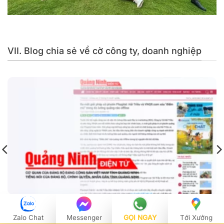
Hải Triều chuyên cung cấp cờ cho các công ty BĐS trên
toàn quốc
VII. Blog chia sẻ về cờ công ty, doanh nghiệp
(Báo Quảng Ninh) Ra mắt giải pháp cờ phướn Phygital:
Hải Triều và VNQR.com xóa “điểm mù” trong đo lường
Zalo Chat
Messenger
GỌI NGAY
Tới Xưởng