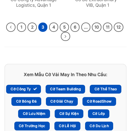
Logistics, Quận 1
VIB, Quận 1
1
2
3
4
5
6
…
10
11
12
Xem Mẫu Cờ Vải May In Theo Nhu Cầu:
Cờ Công Ty
Cờ Team Building
Cờ Thể Thao
Cờ Bóng Đá
Cờ Giải Chạy
Cờ RoadShow
Cờ Lưu Niệm
Cờ Sự Kiện
Cờ Lớp
Cờ Trường Học
Cờ Lễ Hội
Cờ Du Lịch