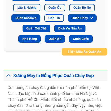
Lẩu & Nướng
Quán Ốc
Quán Bò Né
Quán Karaoke
Căn Tin
Quán Chay
Quán Xôi Chè
Dịch Vụ Nấu Ăn
Nhà Hàng
Quán Ăn
Quán Cafe
818+ Mẫu Áo Quán Ăn
Xưởng May In Đồng Phục Quán Chay Đẹp
Xu hướng ăn chay đang dần trở nên phổ biến tại Việt
Nam, đặc biệt là ở các thành phố lớn như Hà Nội và
Thành phố Hồ Chí Minh. Rất nhiều nhà hàng, quán ăn
chay đã mở ra trong những nằm gần đây, vậy nên, việc