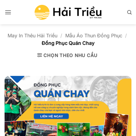
Bỏ
qua
nội
dung
May In Thêu Hải Triều
/
Mẫu Áo Thun Đồng Phục
/
Đồng Phục Quán Chay
CHỌN THEO NHU CẦU