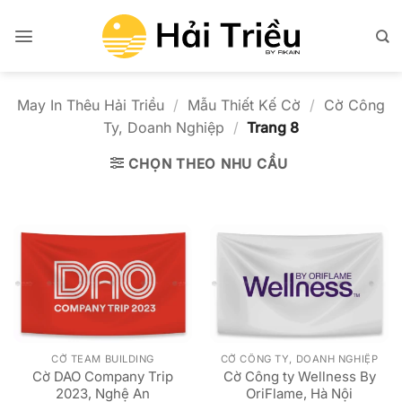
Bỏ
qua
nội
dung
May In Thêu Hải Triều
/
Mẫu Thiết Kế Cờ
/
Cờ Công
Ty, Doanh Nghiệp
/
Trang 8
CHỌN THEO NHU CẦU
CỜ TEAM BUILDING
CỜ CÔNG TY, DOANH NGHIỆP
Cờ DAO Company Trip
Cờ Công ty Wellness By
2023, Nghệ An
OriFlame, Hà Nội