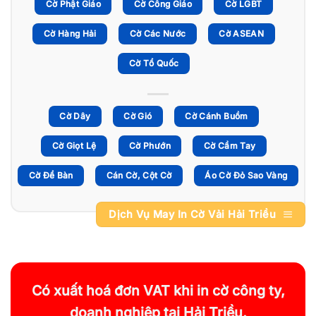
Cờ Phật Giáo
Cờ Công Giáo
Cờ LGBT
Cờ Hàng Hải
Cờ Các Nước
Cờ ASEAN
Cờ Tổ Quốc
Cờ Dây
Cờ Gió
Cờ Cánh Buồm
Cờ Giọt Lệ
Cờ Phướn
Cờ Cầm Tay
Cờ Để Bàn
Cán Cờ, Cột Cờ
Áo Cờ Đỏ Sao Vàng
Dịch Vụ May In Cờ Vải Hải Triều
Có xuất hoá đơn VAT khi in cờ công ty,
doanh nghiệp tại Hải Triều.