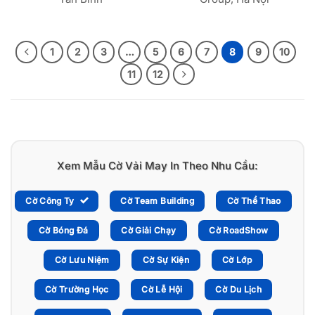
1
2
3
…
5
6
7
8
9
10
11
12
Xem Mẫu Cờ Vải May In Theo Nhu Cầu:
Cờ Công Ty
Cờ Team Building
Cờ Thể Thao
Cờ Bóng Đá
Cờ Giải Chạy
Cờ RoadShow
Cờ Lưu Niệm
Cờ Sự Kiện
Cờ Lớp
Cờ Trường Học
Cờ Lễ Hội
Cờ Du Lịch