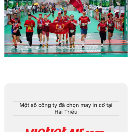
May in logo cờ công ty, cơ quan tham gia các hội thi & sự
kiện
Một số công ty đã chọn may in cờ tại
Hải Triều