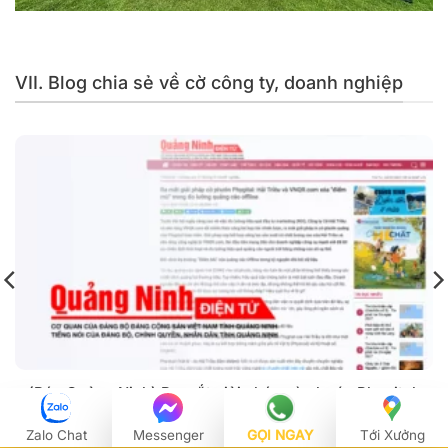
Hải Triều chuyên cung cấp cờ cho các công ty BĐS trên
toàn quốc
VII. Blog chia sẻ về cờ công ty, doanh nghiệp
(Báo Quảng Ninh) Ra mắt giải pháp cờ phướn Phygital:
Hải Triều và VNQR.com xóa “điểm mù” trong đo lường
quảng cáo offline
Zalo Chat
Messenger
GỌI NGAY
Tới Xưởng