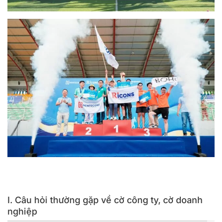
Địa chỉ in băng rôn, cờ vải công ty doanh nghiệp được yêu
thích tại TPHCM
Nâng cao tinh thần đồng đội trong công ty với lá cờ
I. Câu hỏi thường gặp về cờ công ty, cờ doanh
nghiệp