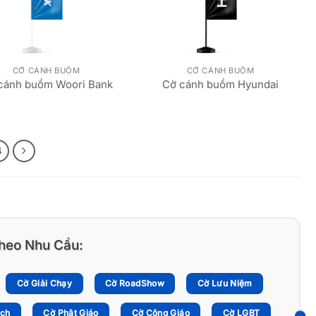
CỜ CÁNH BUỒM
CỜ CÁNH BUỒM
cánh buồm Woori Bank
Cờ cánh buồm Hyundai
4
heo Nhu Cầu:
Cờ Giải Chạy
Cờ RoadShow
Cờ Lưu Niệm
ịch
Cờ Phật Giáo
Cờ Công Giáo
Cờ LGBT