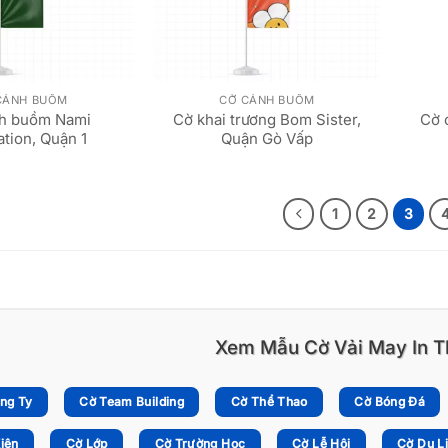
CÁNH BUỒM
CỜ CÁNH BUỒM
h buồm Nami
Cờ khai trương Bom Sister,
Cờ 
tion, Quận 1
Quận Gò Vấp
1
2
3
Xem Mẫu Cờ Vải May In T
ng Ty
Cờ Team Building
Cờ Thể Thao
Cờ Bóng Đá
iện
Cờ Lớp
Cờ Trường Học
Cờ Lễ Hội
Cờ Du L