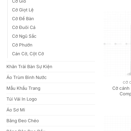
Cờ Gió
Cờ Giọt Lệ
Cờ Để Bàn
Cờ Đuôi Cá
Cờ Ngũ Sắc
Cờ Phướn
Cán Cờ, Cột Cờ
Khăn Trải Bàn Sự Kiện
Áo Trùm Bình Nước
CỜ 
Cờ cánh
Mẫu Khẩu Trang
Comp
Túi Vải In Logo
Áo Sơ Mi
Băng Đeo Chéo