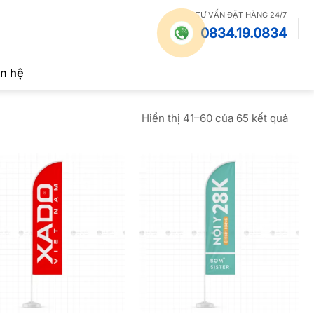
TƯ VẤN ĐẶT HÀNG 24/7
0834.19.0834
ên hệ
Đã
Hiển thị 41–60 của 65 kết quả
sắp
xếp
theo
mới
nhất