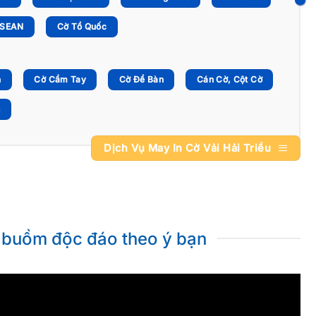
ASEAN
Cờ Tổ Quốc
n
Cờ Cầm Tay
Cờ Để Bàn
Cán Cờ, Cột Cờ
g
Dịch Vụ May In Cờ Vải Hải Triều
h buồm độc đáo theo ý bạn