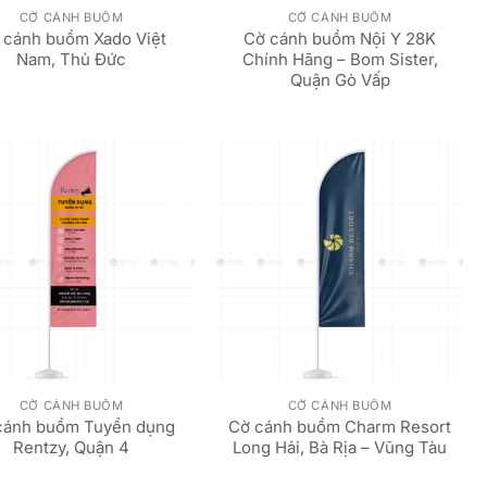
CỜ CÁNH BUỒM
CỜ CÁNH BUỒM
 cánh buồm Xado Việt
Cờ cánh buồm Nội Y 28K
Nam, Thủ Đức
Chính Hãng – Bom Sister,
Quận Gò Vấp
CỜ CÁNH BUỒM
CỜ CÁNH BUỒM
cánh buồm Tuyển dụng
Cờ cánh buồm Charm Resort
Rentzy, Quận 4
Long Hải, Bà Rịa – Vũng Tàu