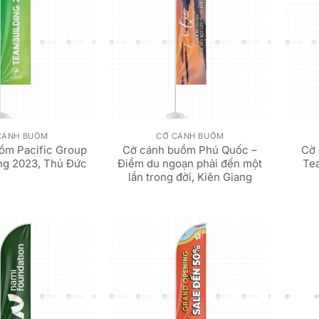
CÁNH BUỒM
CỜ CÁNH BUỒM
ồm Pacific Group
Cờ cánh buồm Phú Quốc –
Cờ 
ng 2023, Thủ Đức
Điểm du ngoạn phải đến một
Te
lần trong đời, Kiên Giang