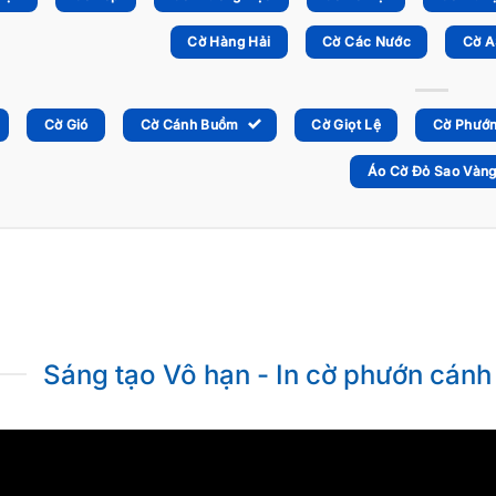
Cờ Hàng Hải
Cờ Các Nước
Cờ 
Cờ Gió
Cờ Cánh Buồm
Cờ Giọt Lệ
Cờ Phướ
Áo Cờ Đỏ Sao Vàn
Sáng tạo Vô hạn - In cờ phướn cán