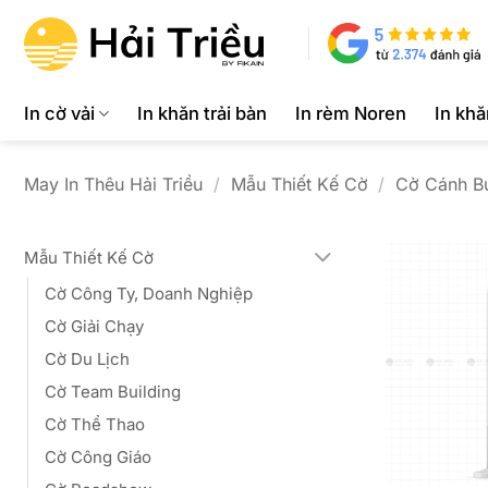
Bỏ
qua
nội
dung
In cờ vải
In khăn trải bàn
In rèm Noren
In kh
May In Thêu Hải Triều
/
Mẫu Thiết Kế Cờ
/
Cờ Cánh 
Mẫu Thiết Kế Cờ
Cờ Công Ty, Doanh Nghiệp
Cờ Giải Chạy
Cờ Du Lịch
Cờ Team Building
Cờ Thể Thao
Cờ Công Giáo