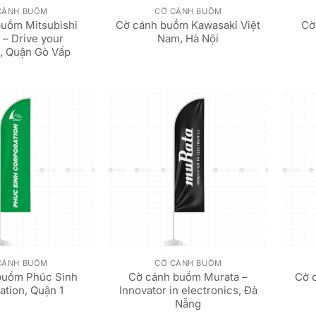
CÁNH BUỒM
CỜ CÁNH BUỒM
buồm Mitsubishi
Cờ cánh buồm Kawasaki Việt
Cờ
 – Drive your
Nam, Hà Nội
n, Quận Gò Vấp
CÁNH BUỒM
CỜ CÁNH BUỒM
buồm Phúc Sinh
Cờ cánh buồm Murata –
Cờ 
ation, Quận 1
Innovator in electronics, Đà
Nẵng