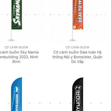
CỜ CÁNH BUỒM
CỜ CÁNH BUỒM
cánh buồm Sky Namia
Cờ cánh buồm Sale toàn hệ
ambuilding 2023, Ninh
thống Nội y Bomsister, Quận
Bình
Gò Vấp