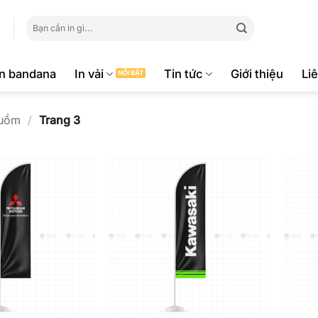
Tìm
kiếm:
ăn bandana
In vải
Tin tức
Giới thiệu
Li
Buồm
/
Trang 3