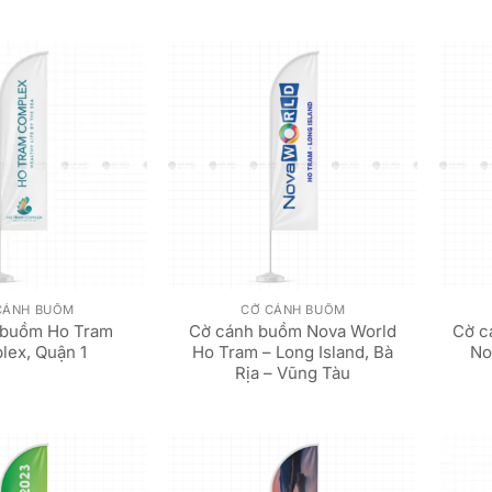
CÁNH BUỒM
CỜ CÁNH BUỒM
 buồm Ho Tram
Cờ cánh buồm Nova World
Cờ c
lex, Quận 1
Ho Tram – Long Island, Bà
No
Rịa – Vũng Tàu