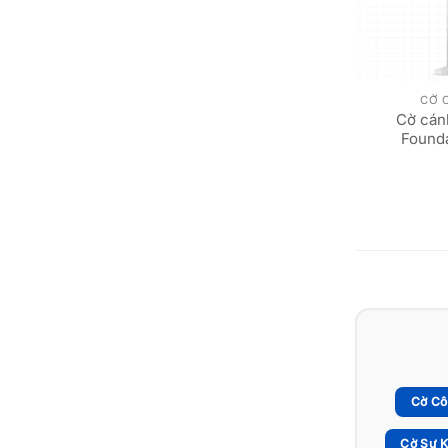
CỜ 
Cờ cán
Founda
Cờ Cô
Cờ Sự K