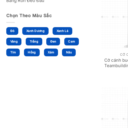
Băng Rôn Đeo Đầu
Chọn Theo Màu Sắc
Đỏ
Xanh Dương
Xanh Lá
Vàng
Trắng
Đen
Cam
Tím
Hồng
Xám
Nâu
CỜ 
Cờ cánh bu
Teambuildi