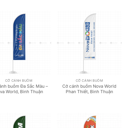
CỜ CÁNH BUỒM
CỜ CÁNH BUỒM
ánh buồm Đa Sắc Màu –
Cờ cánh buồm Nova World
va World, Bình Thuận
Phan Thiết, Bình Thuận