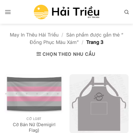
Bỏ
qua
nội
dung
May In Thêu Hải Triều
/
Sản phẩm được gắn thẻ “
Đồng Phục Màu Xám”
/
Trang 3
CHỌN THEO NHU CẦU
CỜ LGBT
Cờ Bán Nữ (Demigirl
Flag)