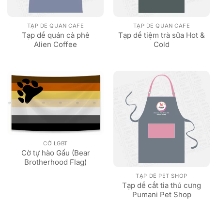
TẠP DỀ QUÁN CAFE
TẠP DỀ QUÁN CAFE
Tạp dề quán cà phê
Tạp dề tiệm trà sữa Hot &
Alien Coffee
Cold
CỜ LGBT
Cờ tự hào Gấu (Bear
Brotherhood Flag)
TẠP DỀ PET SHOP
Tạp dề cắt tỉa thú cưng
Pumani Pet Shop