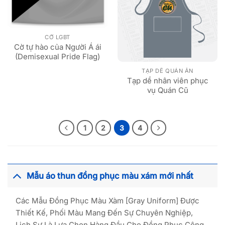
CỜ LGBT
Cờ tự hào của Người Á ái
(Demisexual Pride Flag)
TẠP DỀ QUÁN ĂN
Tạp dề nhân viên phục
vụ Quán Cũ
1
2
3
4
Mẫu áo thun đồng phục màu xám mới nhất
Các Mẫu Đồng Phục Màu Xàm [Gray Uniform] Được
Thiết Kế, Phối Màu Mang Đến Sự Chuyên Nghiệp,
Lịch Sự Là Lựa Chọn Hàng Đầu Cho Đồng Phục Công