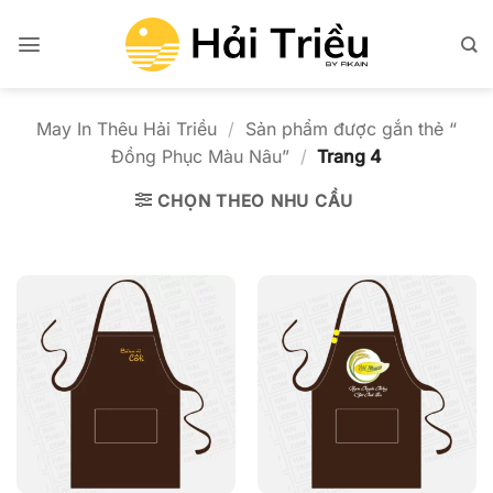
Bỏ
qua
nội
dung
May In Thêu Hải Triều
/
Sản phẩm được gắn thẻ “
Đồng Phục Màu Nâu”
/
Trang 4
CHỌN THEO NHU CẦU