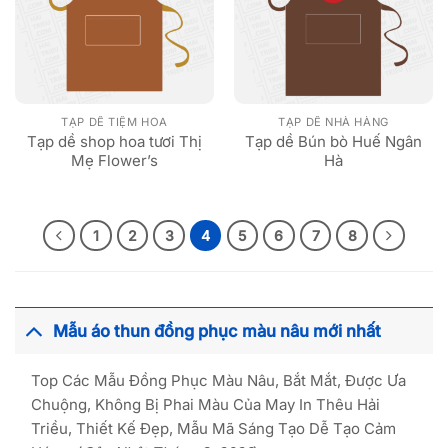
TẠP DỀ TIỆM HOA
TẠP DỀ NHÀ HÀNG
Tạp dề shop hoa tươi Thị
Tạp dề Bún bò Huế Ngân
Mẹ Flower’s
Hà
1
2
3
4
5
6
7
8
Mẫu áo thun đồng phục màu nâu mới nhất
Top Các Mẫu Đồng Phục Màu Nâu, Bắt Mắt, Được Ưa
Chuộng, Không Bị Phai Màu Của May In Thêu Hải
Triều, Thiết Kế Đẹp, Mẫu Mã Sáng Tạo Dễ Tạo Cảm