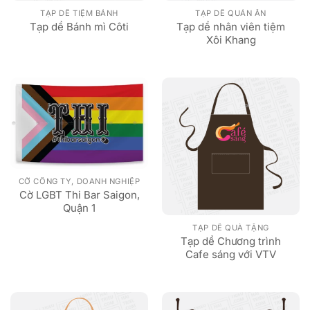
TẠP DỀ TIỆM BÁNH
TẠP DỀ QUÁN ĂN
Tạp dề nhân viên tiệm
Tạp dề Bánh mì Côti
Xôi Khang
CỜ CÔNG TY, DOANH NGHIỆP
Cờ LGBT Thi Bar Saigon,
Quận 1
TẠP DỀ QUÀ TẶNG
Tạp dề Chương trình
Cafe sáng với VTV