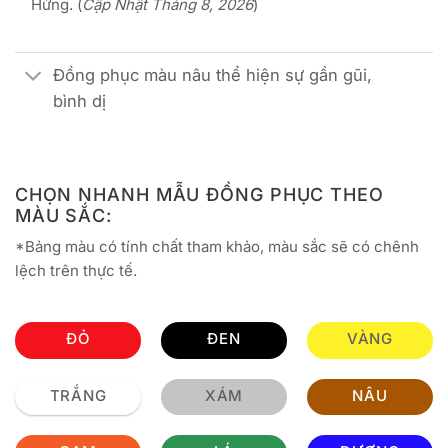
Hứng. (
Cập Nhật Tháng 8, 2026
)
Đồng phục màu nâu thể hiện sự gần gũi,
bình dị
CHỌN NHANH MẪU ĐỒNG PHỤC THEO
MÀU SẮC:
*Bảng màu có tính chất tham khảo, màu sắc sẽ có chênh
lệch trên thực tế.
ĐỎ
ĐEN
VÀNG
TRẮNG
XÁM
NÂU