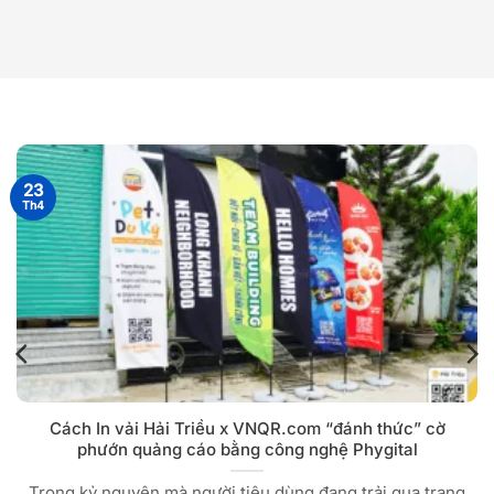
23
Th4
Cách In vải Hải Triều x VNQR.com “đánh thức” cờ
phướn quảng cáo bằng công nghệ Phygital
Trong kỷ nguyên mà người tiêu dùng đang trải qua trạng