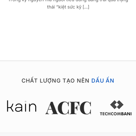
thái “kiệt sức kỹ [...]
CHẤT LƯỢNG TẠO NÊN
DẤU ẤN