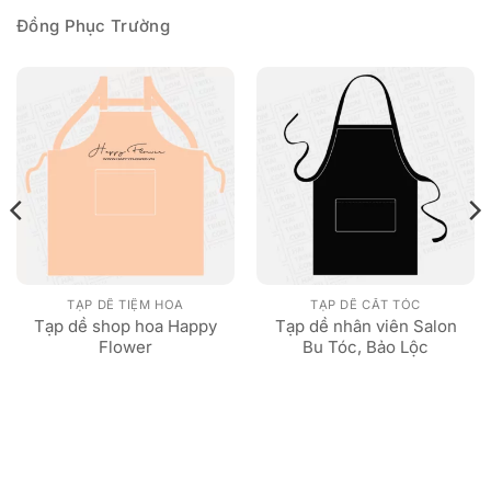
Đồng Phục Trường
TẠP DỀ TIỆM HOA
TẠP DỀ CẮT TÓC
Tạp dề shop hoa Happy
Tạp dề nhân viên Salon
Flower
Bu Tóc, Bảo Lộc