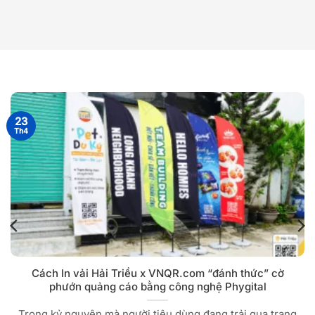
23
Th4
Cách In vải Hải Triều x VNQR.com “đánh thức” cờ
phướn quảng cáo bằng công nghệ Phygital
Trong kỷ nguyên mà người tiêu dùng đang trải qua trạng