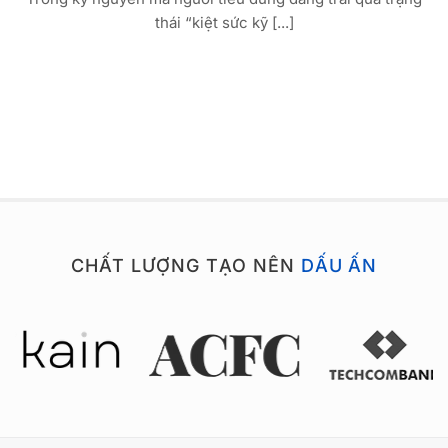
thái “kiệt sức kỹ [...]
CHẤT LƯỢNG TẠO NÊN
DẤU ẤN