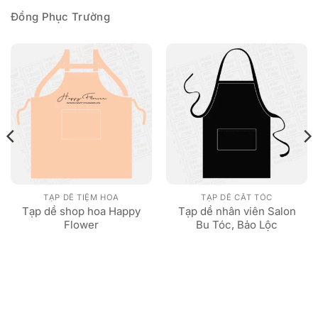
Đồng Phục Trường
TẠP DỀ TIỆM HOA
TẠP DỀ CẮT TÓC
Tạp dề shop hoa Happy
Tạp dề nhân viên Salon
Flower
Bu Tóc, Bảo Lộc