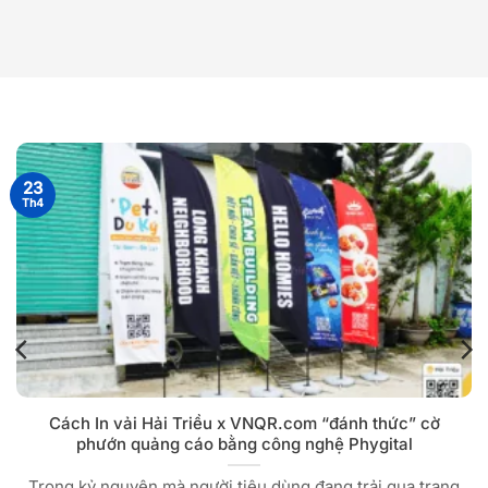
23
Th4
Cách In vải Hải Triều x VNQR.com “đánh thức” cờ
phướn quảng cáo bằng công nghệ Phygital
Trong kỷ nguyên mà người tiêu dùng đang trải qua trạng