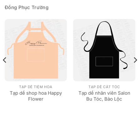
Đồng Phục Trường
TẠP DỀ TIỆM HOA
TẠP DỀ CẮT TÓC
Tạp dề shop hoa Happy
Tạp dề nhân viên Salon
Flower
Bu Tóc, Bảo Lộc