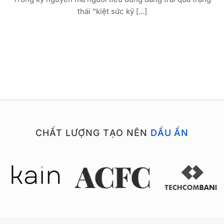
thái “kiệt sức kỹ [...]
CHẤT LƯỢNG TẠO NÊN
DẤU ẤN