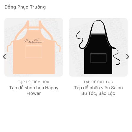
Đồng Phục Trường
TẠP DỀ TIỆM HOA
TẠP DỀ CẮT TÓC
Tạp dề shop hoa Happy
Tạp dề nhân viên Salon
Flower
Bu Tóc, Bảo Lộc