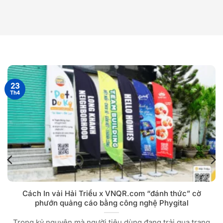
23
Th4
Cách In vải Hải Triều x VNQR.com “đánh thức” cờ
phướn quảng cáo bằng công nghệ Phygital
Trong kỷ nguyên mà người tiêu dùng đang trải qua trạng