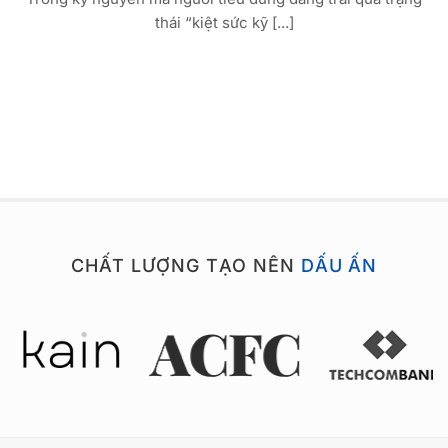
thái “kiệt sức kỹ [...]
CHẤT LƯỢNG TẠO NÊN
DẤU ẤN