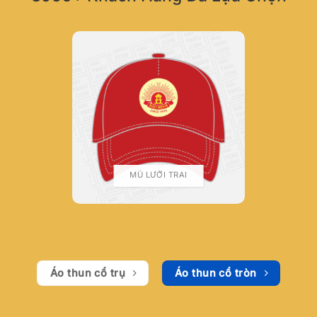
MŨ LƯỠI TRAI
Áo thun cổ trụ
Áo thun cổ tròn