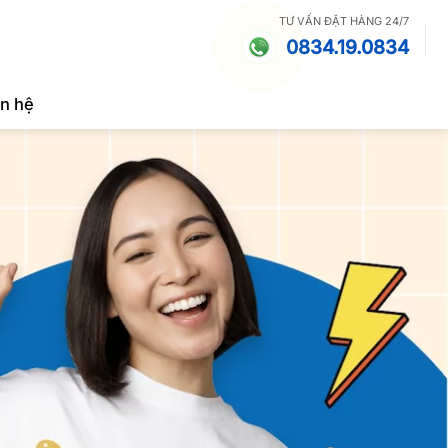
TƯ VẤN ĐẶT HÀNG 24/7
0834.19.0834
ên hệ