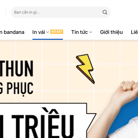
Tìm
kiếm:
ăn bandana
In vải
Tin tức
Giới thiệu
Li