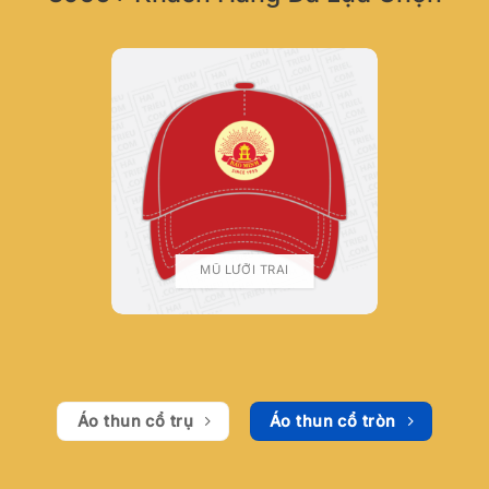
MŨ LƯỠI TRAI
Áo thun cổ trụ
Áo thun cổ tròn