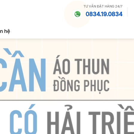
TƯ VẤN ĐẶT HÀNG 24/7
0834.19.0834
ên hệ