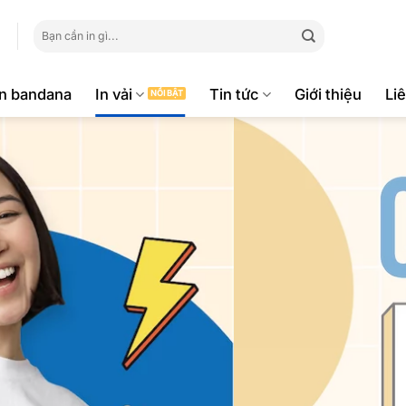
Tìm
kiếm:
ăn bandana
In vải
Tin tức
Giới thiệu
Li