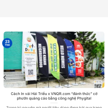
23
Th4
Cách In vải Hải Triều x VNQR.com “đánh thức” cờ
phướn quảng cáo bằng công nghệ Phygital
Trong kỷ nguyên mà người tiêu dùng đang trải qua trạng