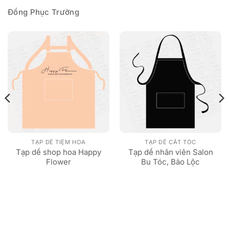
Đồng Phục Trường
TẠP DỀ TIỆM HOA
TẠP DỀ CẮT TÓC
Tạp dề shop hoa Happy
Tạp dề nhân viên Salon
Flower
Bu Tóc, Bảo Lộc