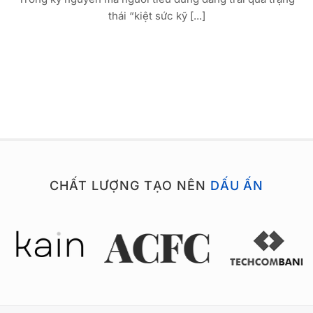
thái “kiệt sức kỹ [...]
CHẤT LƯỢNG TẠO NÊN
DẤU ẤN