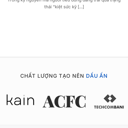
thái “kiệt sức kỹ [...]
CHẤT LƯỢNG TẠO NÊN
DẤU ẤN