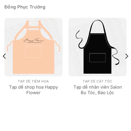
Đồng Phục Trường
TẠP DỀ TIỆM HOA
TẠP DỀ CẮT TÓC
Tạp dề shop hoa Happy
Tạp dề nhân viên Salon
Flower
Bu Tóc, Bảo Lộc