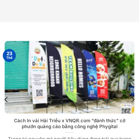
23
Th4
Cách In vải Hải Triều x VNQR.com “đánh thức” cờ
phướn quảng cáo bằng công nghệ Phygital
Trong kỷ nguyên mà người tiêu dùng đang trải qua trạng