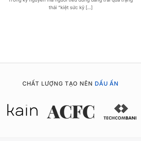
thái “kiệt sức kỹ [...]
CHẤT LƯỢNG TẠO NÊN
DẤU ẤN