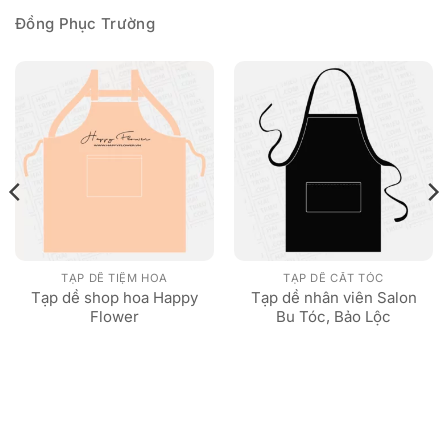
Đồng Phục Trường
TẠP DỀ TIỆM HOA
TẠP DỀ CẮT TÓC
Tạp dề shop hoa Happy
Tạp dề nhân viên Salon
Flower
Bu Tóc, Bảo Lộc