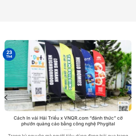
23
Th4
Cách In vải Hải Triều x VNQR.com “đánh thức” cờ
phướn quảng cáo bằng công nghệ Phygital
Trong kỷ nguyên mà người tiêu dùng đang trải qua trạng