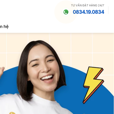
TƯ VẤN ĐẶT HÀNG 24/7
0834.19.0834
ên hệ