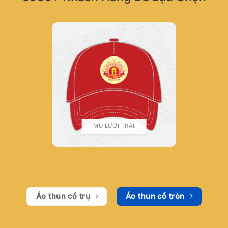
MŨ LƯỠI TRAI
Áo thun cổ trụ
Áo thun cổ tròn