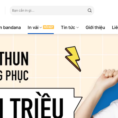
Tìm
kiếm:
ăn bandana
In vải
Tin tức
Giới thiệu
Li