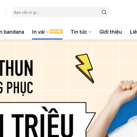
Tìm
kiếm:
ăn bandana
In vải
Tin tức
Giới thiệu
Li