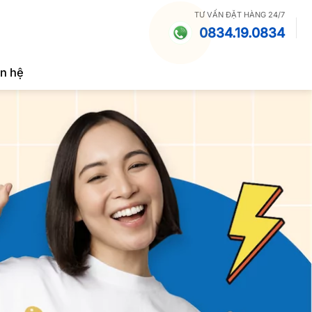
TƯ VẤN ĐẶT HÀNG 24/7
0834.19.0834
ên hệ