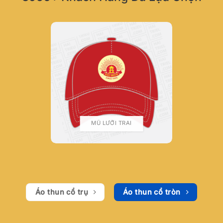
MŨ LƯỠI TRAI
Áo thun cổ trụ
Áo thun cổ tròn