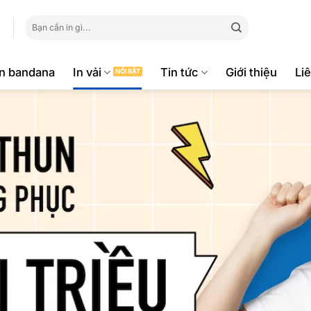
Tìm
kiếm:
ăn bandana
In vải
Tin tức
Giới thiệu
Li