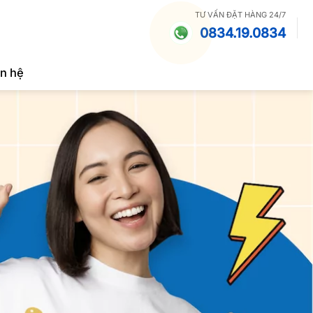
TƯ VẤN ĐẶT HÀNG 24/7
0834.19.0834
ên hệ