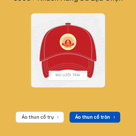
MŨ LƯỠI TRAI
Áo thun cổ trụ
Áo thun cổ tròn