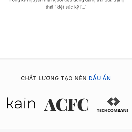
thái “kiệt sức kỹ [...]
CHẤT LƯỢNG TẠO NÊN
DẤU ẤN