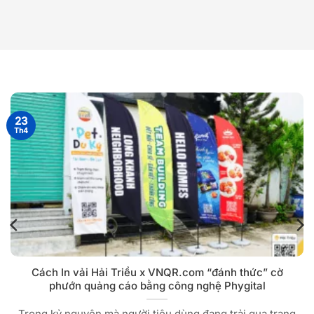
23
Th4
Cách In vải Hải Triều x VNQR.com “đánh thức” cờ
phướn quảng cáo bằng công nghệ Phygital
Trong kỷ nguyên mà người tiêu dùng đang trải qua trạng