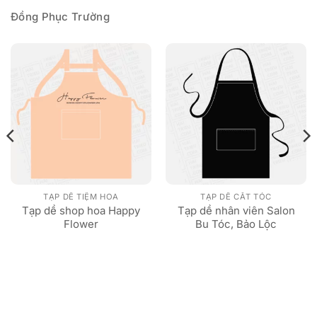
Đồng Phục Trường
TẠP DỀ TIỆM HOA
TẠP DỀ CẮT TÓC
Tạp dề shop hoa Happy
Tạp dề nhân viên Salon
Flower
Bu Tóc, Bảo Lộc