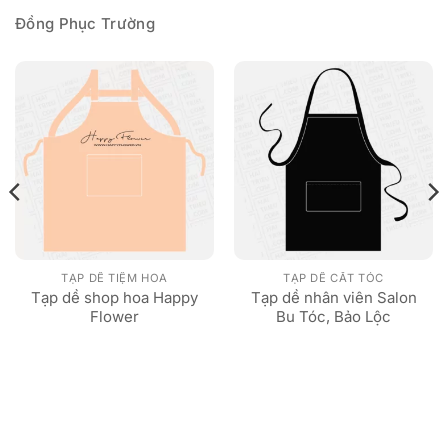
Đồng Phục Trường
TẠP DỀ TIỆM HOA
TẠP DỀ CẮT TÓC
Tạp dề shop hoa Happy
Tạp dề nhân viên Salon
Flower
Bu Tóc, Bảo Lộc