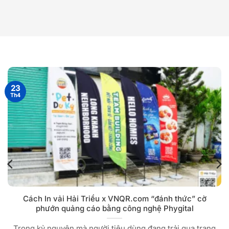
23
Th4
Cách In vải Hải Triều x VNQR.com “đánh thức” cờ
phướn quảng cáo bằng công nghệ Phygital
Trong kỷ nguyên mà người tiêu dùng đang trải qua trạng