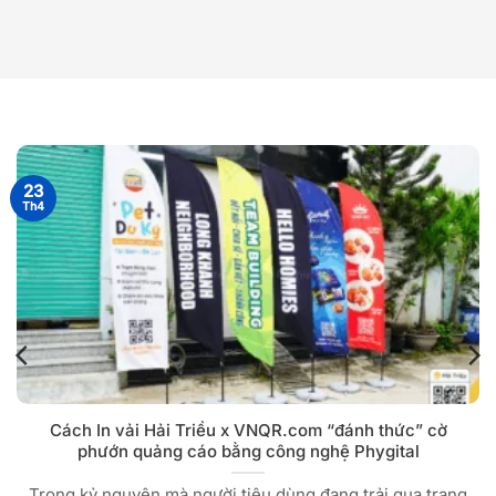
23
Th4
Cách In vải Hải Triều x VNQR.com “đánh thức” cờ
phướn quảng cáo bằng công nghệ Phygital
Trong kỷ nguyên mà người tiêu dùng đang trải qua trạng