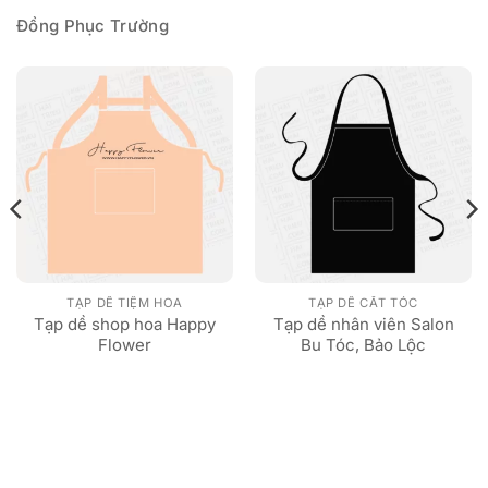
Đồng Phục Trường
TẠP DỀ TIỆM HOA
TẠP DỀ CẮT TÓC
Tạp dề shop hoa Happy
Tạp dề nhân viên Salon
Flower
Bu Tóc, Bảo Lộc