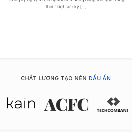
thái “kiệt sức kỹ [...]
CHẤT LƯỢNG TẠO NÊN
DẤU ẤN