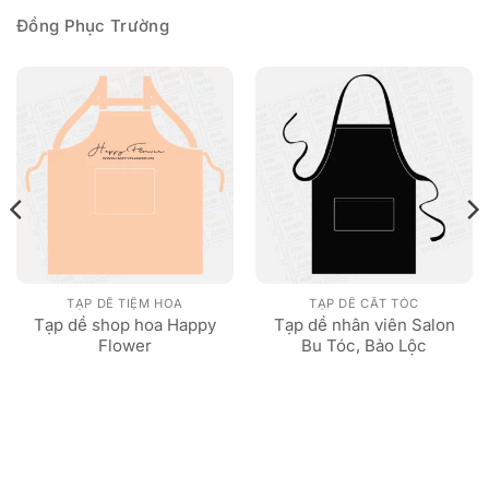
Đồng Phục Trường
TẠP DỀ TIỆM HOA
TẠP DỀ CẮT TÓC
Tạp dề shop hoa Happy
Tạp dề nhân viên Salon
Flower
Bu Tóc, Bảo Lộc