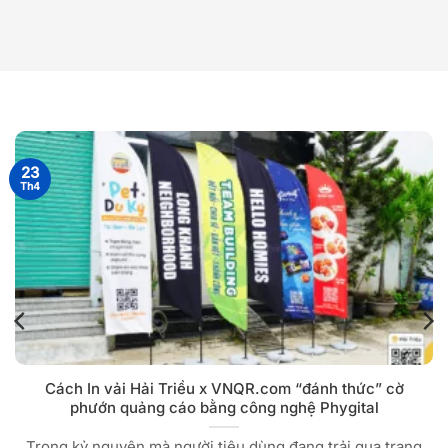
23
Th4
Cách In vải Hải Triều x VNQR.com “đánh thức” cờ
phướn quảng cáo bằng công nghệ Phygital
Trong kỷ nguyên mà người tiêu dùng đang trải qua trạng