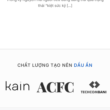
thái “kiệt sức kỹ [...]
CHẤT LƯỢNG TẠO NÊN
DẤU ẤN