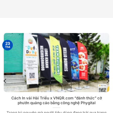
23
Th4
Cách In vải Hải Triều x VNQR.com “đánh thức” cờ
phướn quảng cáo bằng công nghệ Phygital
Trong kỷ nguyên mà người tiêu dùng đang trải qua trạng