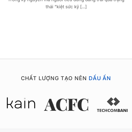
thái “kiệt sức kỹ [...]
CHẤT LƯỢNG TẠO NÊN
DẤU ẤN