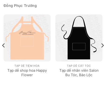
Đồng Phục Trường
TẠP DỀ TIỆM HOA
TẠP DỀ CẮT TÓC
Tạp dề shop hoa Happy
Tạp dề nhân viên Salon
Flower
Bu Tóc, Bảo Lộc