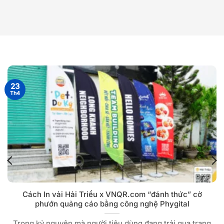
23
Th4
Cách In vải Hải Triều x VNQR.com “đánh thức” cờ
phướn quảng cáo bằng công nghệ Phygital
Trong kỷ nguyên mà người tiêu dùng đang trải qua trạng