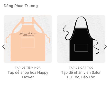
Đồng Phục Trường
TẠP DỀ TIỆM HOA
TẠP DỀ CẮT TÓC
Tạp dề shop hoa Happy
Tạp dề nhân viên Salon
Flower
Bu Tóc, Bảo Lộc