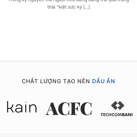
thái “kiệt sức kỹ [...]
CHẤT LƯỢNG TẠO NÊN
DẤU ẤN