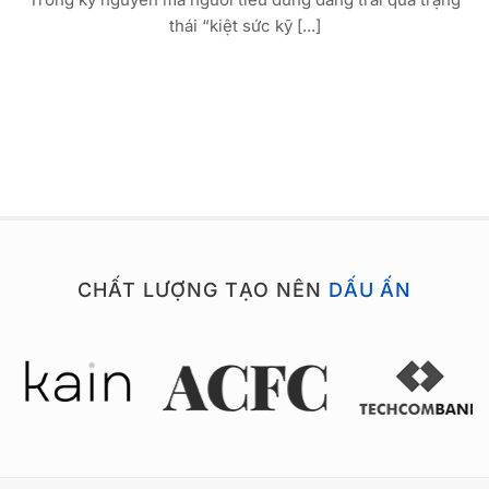
thái “kiệt sức kỹ [...]
CHẤT LƯỢNG TẠO NÊN
DẤU ẤN