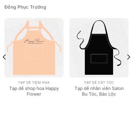
Đồng Phục Trường
TẠP DỀ TIỆM HOA
TẠP DỀ CẮT TÓC
Tạp dề shop hoa Happy
Tạp dề nhân viên Salon
Flower
Bu Tóc, Bảo Lộc