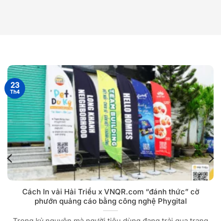
23
Th4
Cách In vải Hải Triều x VNQR.com “đánh thức” cờ
phướn quảng cáo bằng công nghệ Phygital
Trong kỷ nguyên mà người tiêu dùng đang trải qua trạng