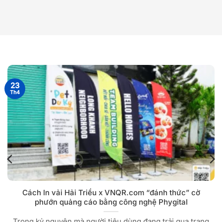
23
Th4
Cách In vải Hải Triều x VNQR.com “đánh thức” cờ
phướn quảng cáo bằng công nghệ Phygital
Trong kỷ nguyên mà người tiêu dùng đang trải qua trạng