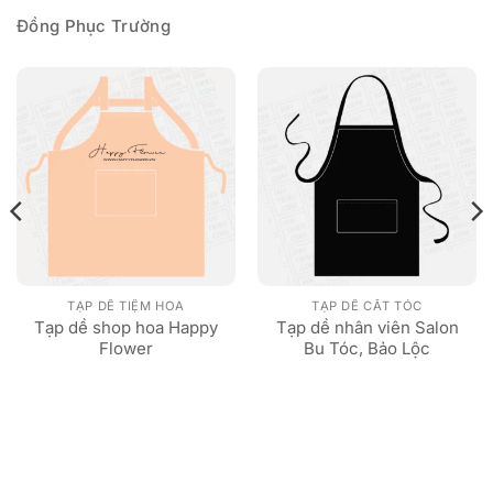
Đồng Phục Trường
TẠP DỀ TIỆM HOA
TẠP DỀ CẮT TÓC
Tạp dề shop hoa Happy
Tạp dề nhân viên Salon
Flower
Bu Tóc, Bảo Lộc