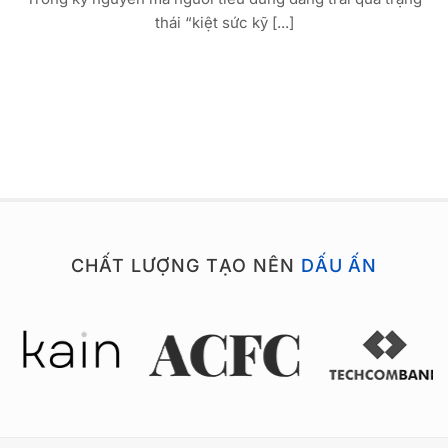
thái “kiệt sức kỹ [...]
CHẤT LƯỢNG TẠO NÊN
DẤU ẤN