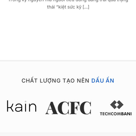
thái “kiệt sức kỹ [...]
CHẤT LƯỢNG TẠO NÊN
DẤU ẤN