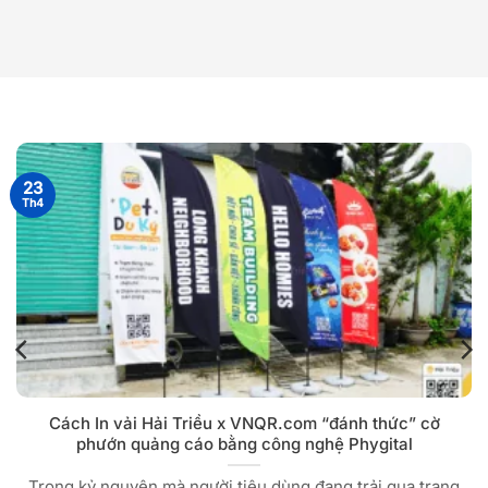
23
Th4
Cách In vải Hải Triều x VNQR.com “đánh thức” cờ
phướn quảng cáo bằng công nghệ Phygital
Trong kỷ nguyên mà người tiêu dùng đang trải qua trạng