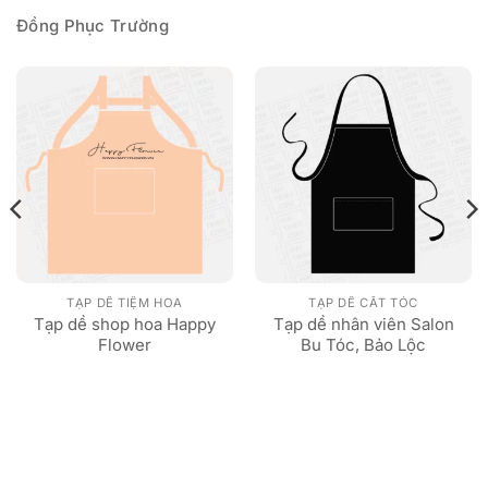
Đồng Phục Trường
TẠP DỀ TIỆM HOA
TẠP DỀ CẮT TÓC
Tạp dề shop hoa Happy
Tạp dề nhân viên Salon
Flower
Bu Tóc, Bảo Lộc