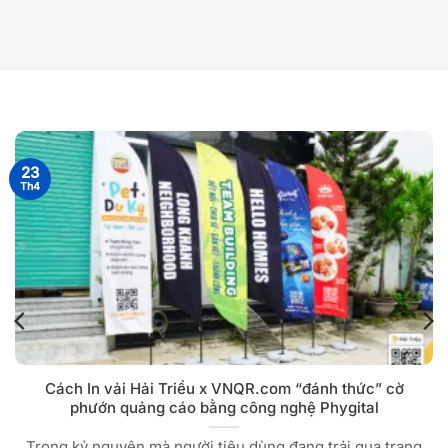
23
Th4
Cách In vải Hải Triều x VNQR.com “đánh thức” cờ
phướn quảng cáo bằng công nghệ Phygital
Trong kỷ nguyên mà người tiêu dùng đang trải qua trạng