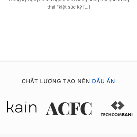
thái “kiệt sức kỹ [...]
CHẤT LƯỢNG TẠO NÊN
DẤU ẤN