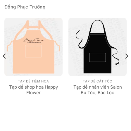
Đồng Phục Trường
TẠP DỀ TIỆM HOA
TẠP DỀ CẮT TÓC
Tạp dề shop hoa Happy
Tạp dề nhân viên Salon
Flower
Bu Tóc, Bảo Lộc