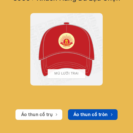
MŨ LƯỠI TRAI
Áo thun cổ trụ
Áo thun cổ tròn