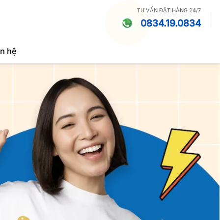
TƯ VẤN ĐẶT HÀNG 24/7
0834.19.0834
ên hệ