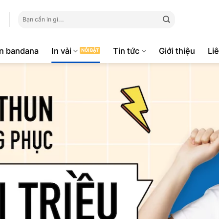
Tìm
kiếm:
ăn bandana
In vải
Tin tức
Giới thiệu
Li