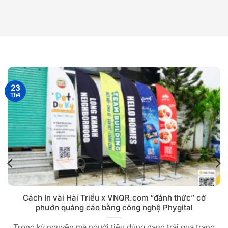
23
Th4
Cách In vải Hải Triều x VNQR.com “đánh thức” cờ
phướn quảng cáo bằng công nghệ Phygital
Trong kỷ nguyên mà người tiêu dùng đang trải qua trạng