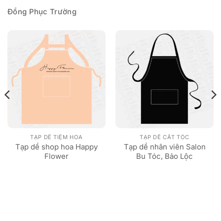
Đồng Phục Trường
TẠP DỀ TIỆM HOA
TẠP DỀ CẮT TÓC
Tạp dề shop hoa Happy
Tạp dề nhân viên Salon
Flower
Bu Tóc, Bảo Lộc