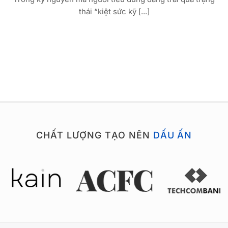
thái “kiệt sức kỹ [...]
CHẤT LƯỢNG TẠO NÊN
DẤU ẤN