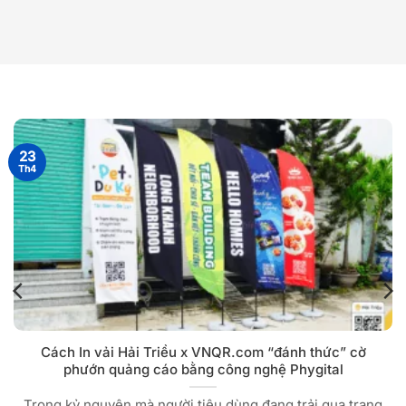
23
Th4
Cách In vải Hải Triều x VNQR.com “đánh thức” cờ
phướn quảng cáo bằng công nghệ Phygital
Trong kỷ nguyên mà người tiêu dùng đang trải qua trạng