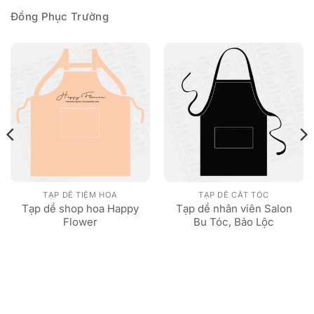
Đồng Phục Trường
TẠP DỀ TIỆM HOA
TẠP DỀ CẮT TÓC
Tạp dề shop hoa Happy
Tạp dề nhân viên Salon
Flower
Bu Tóc, Bảo Lộc