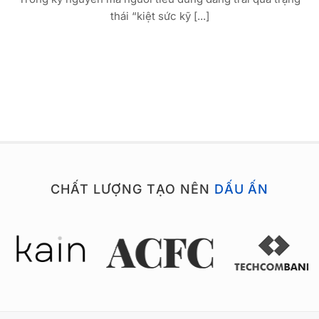
thái “kiệt sức kỹ [...]
CHẤT LƯỢNG TẠO NÊN
DẤU ẤN