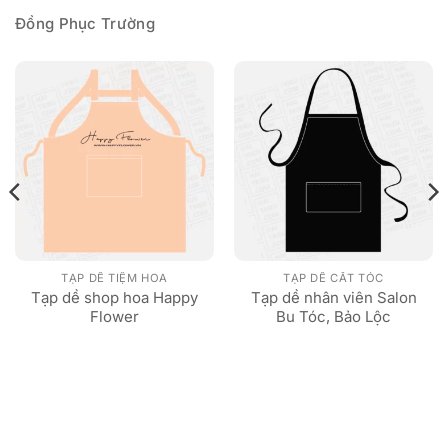
Đồng Phục Trường
TẠP DỀ TIỆM HOA
TẠP DỀ CẮT TÓC
Tạp dề shop hoa Happy
Tạp dề nhân viên Salon
Flower
Bu Tóc, Bảo Lộc