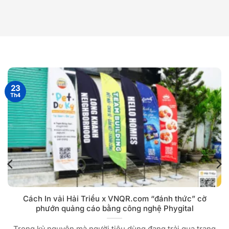
23
Th4
Cách In vải Hải Triều x VNQR.com “đánh thức” cờ
phướn quảng cáo bằng công nghệ Phygital
Trong kỷ nguyên mà người tiêu dùng đang trải qua trạng