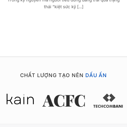
thái “kiệt sức kỹ [...]
CHẤT LƯỢNG TẠO NÊN
DẤU ẤN