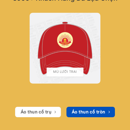
MŨ LƯỠI TRAI
Áo thun cổ trụ
Áo thun cổ tròn