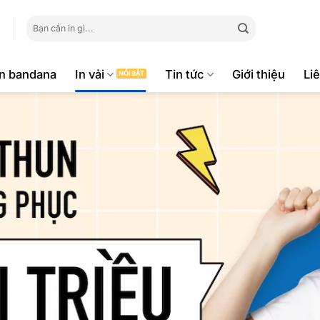
Tìm
kiếm:
ăn bandana
In vải
Tin tức
Giới thiệu
Li