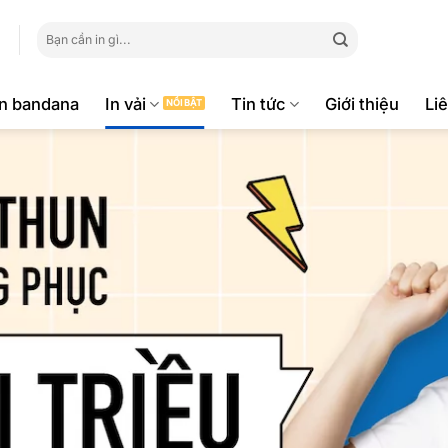
Tìm
kiếm:
ăn bandana
In vải
Tin tức
Giới thiệu
Li