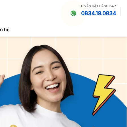
TƯ VẤN ĐẶT HÀNG 24/7
0834.19.0834
ên hệ