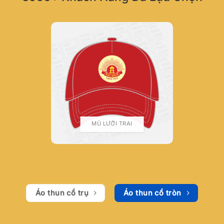
MŨ LƯỠI TRAI
Áo thun cổ trụ
Áo thun cổ tròn