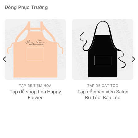
Đồng Phục Trường
TẠP DỀ TIỆM HOA
TẠP DỀ CẮT TÓC
Tạp dề shop hoa Happy
Tạp dề nhân viên Salon
Flower
Bu Tóc, Bảo Lộc