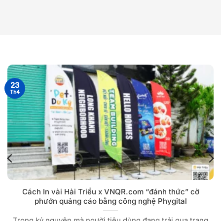
23
Th4
Cách In vải Hải Triều x VNQR.com “đánh thức” cờ
phướn quảng cáo bằng công nghệ Phygital
Trong kỷ nguyên mà người tiêu dùng đang trải qua trạng