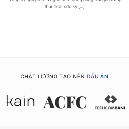
thái “kiệt sức kỹ [...]
CHẤT LƯỢNG TẠO NÊN
DẤU ẤN