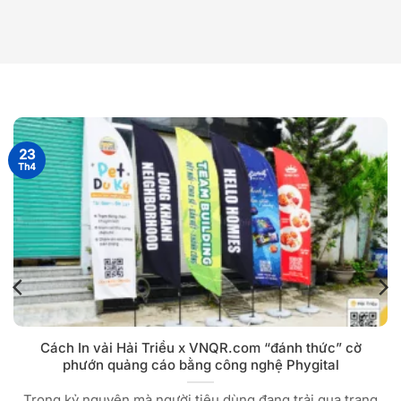
23
Th4
Cách In vải Hải Triều x VNQR.com “đánh thức” cờ
phướn quảng cáo bằng công nghệ Phygital
Trong kỷ nguyên mà người tiêu dùng đang trải qua trạng