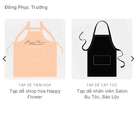
Đồng Phục Trường
TẠP DỀ TIỆM HOA
TẠP DỀ CẮT TÓC
Tạp dề shop hoa Happy
Tạp dề nhân viên Salon
Flower
Bu Tóc, Bảo Lộc