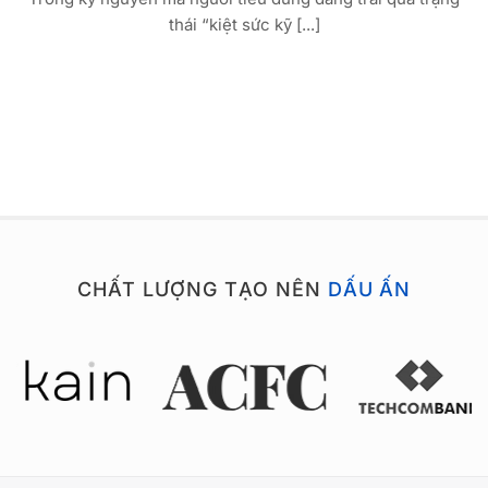
thái “kiệt sức kỹ [...]
CHẤT LƯỢNG TẠO NÊN
DẤU ẤN