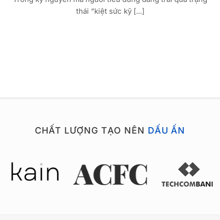
thái “kiệt sức kỹ [...]
CHẤT LƯỢNG TẠO NÊN
DẤU ẤN