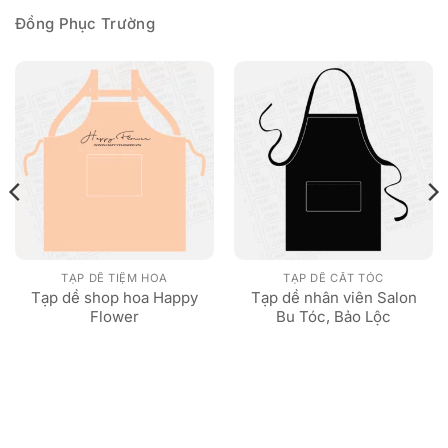
Đồng Phục Trường
TẠP DỀ TIỆM HOA
TẠP DỀ CẮT TÓC
Tạp dề shop hoa Happy
Tạp dề nhân viên Salon
Flower
Bu Tóc, Bảo Lộc