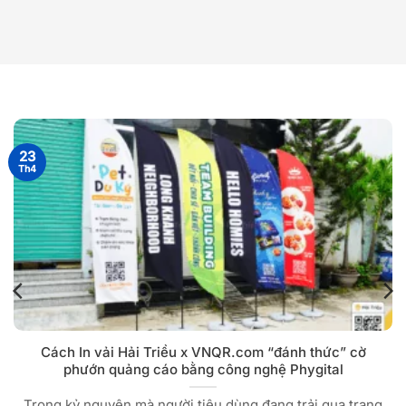
23
Th4
Cách In vải Hải Triều x VNQR.com “đánh thức” cờ
phướn quảng cáo bằng công nghệ Phygital
Trong kỷ nguyên mà người tiêu dùng đang trải qua trạng