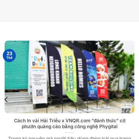
23
Th4
Cách In vải Hải Triều x VNQR.com “đánh thức” cờ
phướn quảng cáo bằng công nghệ Phygital
Trong kỷ nguyên mà người tiêu dùng đang trải qua trạng