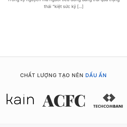
thái “kiệt sức kỹ [...]
CHẤT LƯỢNG TẠO NÊN
DẤU ẤN