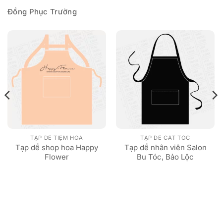
Đồng Phục Trường
TẠP DỀ TIỆM HOA
TẠP DỀ CẮT TÓC
Tạp dề shop hoa Happy
Tạp dề nhân viên Salon
Flower
Bu Tóc, Bảo Lộc