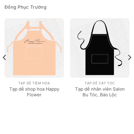
Đồng Phục Trường
TẠP DỀ TIỆM HOA
TẠP DỀ CẮT TÓC
Tạp dề shop hoa Happy
Tạp dề nhân viên Salon
Flower
Bu Tóc, Bảo Lộc