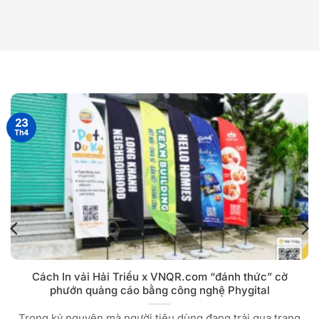
23
Th4
Cách In vải Hải Triều x VNQR.com “đánh thức” cờ
phướn quảng cáo bằng công nghệ Phygital
Trong kỷ nguyên mà người tiêu dùng đang trải qua trạng