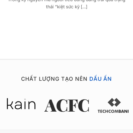
thái “kiệt sức kỹ [...]
CHẤT LƯỢNG TẠO NÊN
DẤU ẤN