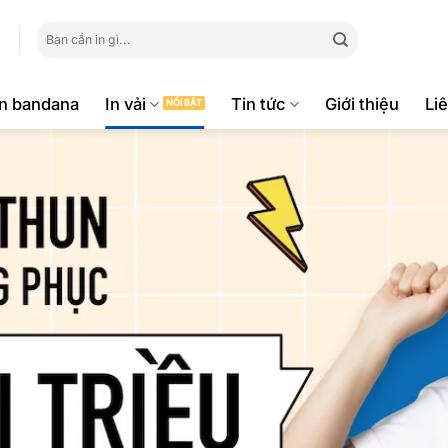
Tìm
kiếm:
ăn bandana
In vải
Tin tức
Giới thiệu
Li