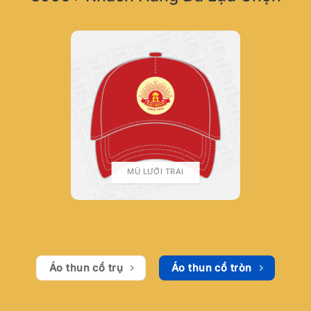
MŨ LƯỠI TRAI
Áo thun cổ trụ
Áo thun cổ tròn