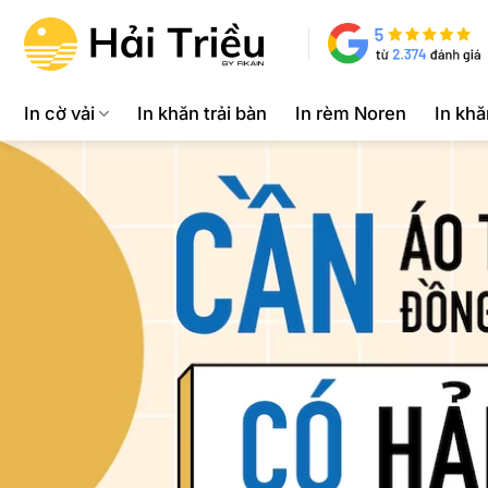
Bỏ
qua
nội
dung
In cờ vải
In khăn trải bàn
In rèm Noren
In kh