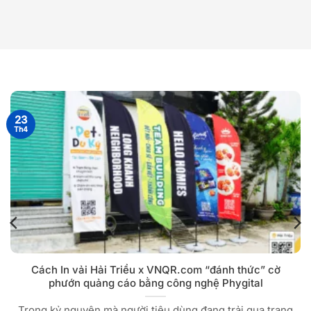
23
Th4
Cách In vải Hải Triều x VNQR.com “đánh thức” cờ
phướn quảng cáo bằng công nghệ Phygital
Trong kỷ nguyên mà người tiêu dùng đang trải qua trạng