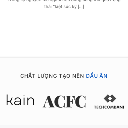
thái “kiệt sức kỹ [...]
CHẤT LƯỢNG TẠO NÊN
DẤU ẤN