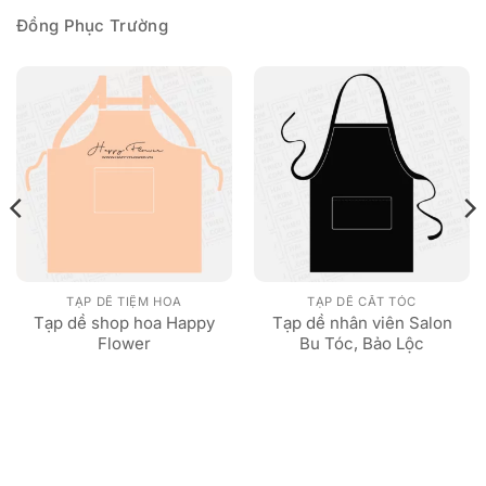
Đồng Phục Trường
TẠP DỀ TIỆM HOA
TẠP DỀ CẮT TÓC
Tạp dề shop hoa Happy
Tạp dề nhân viên Salon
Flower
Bu Tóc, Bảo Lộc