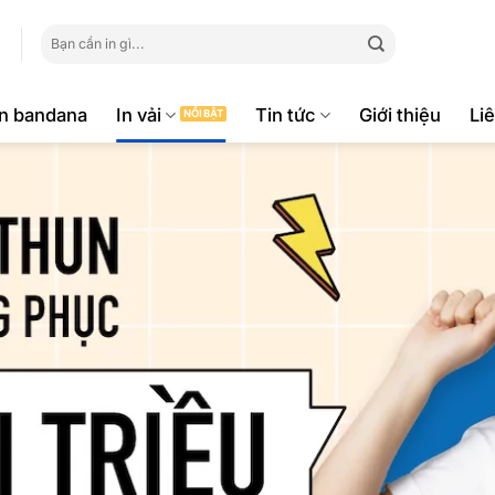
Tìm
kiếm:
ăn bandana
In vải
Tin tức
Giới thiệu
Li