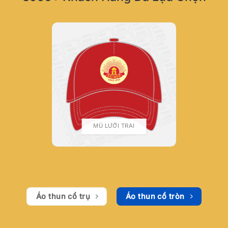
MŨ LƯỠI TRAI
Áo thun cổ trụ
Áo thun cổ tròn