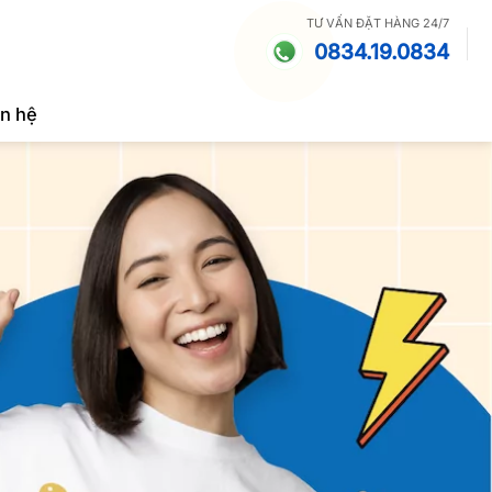
TƯ VẤN ĐẶT HÀNG 24/7
0834.19.0834
ên hệ