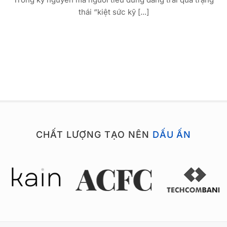
thái “kiệt sức kỹ [...]
CHẤT LƯỢNG TẠO NÊN
DẤU ẤN