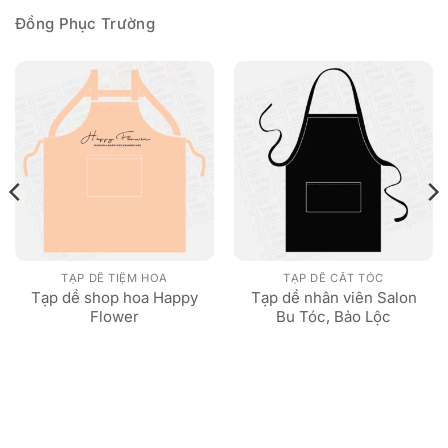
Đồng Phục Trường
TẠP DỀ TIỆM HOA
TẠP DỀ CẮT TÓC
Tạp dề shop hoa Happy
Tạp dề nhân viên Salon
Flower
Bu Tóc, Bảo Lộc