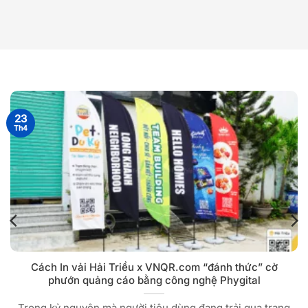
23
Th4
Cách In vải Hải Triều x VNQR.com “đánh thức” cờ
phướn quảng cáo bằng công nghệ Phygital
Trong kỷ nguyên mà người tiêu dùng đang trải qua trạng